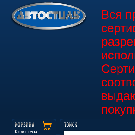
Вся п
серти
разре
испол
Серт
соотв
выдаю
покуп
Корзина пуста