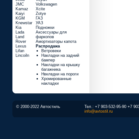
JMC
Volkswagen
Kamaz
Xcite
Kaiyi
Zotye
KGM
ГАЗ
Knewstar
УАЗ
Kia
Подножки
Lada
Аксессуары для
Land
фаркопов
Rover
Амортизаторы капота
Lexus
Распродажа
Lifan
Ветровеки
Lincoiln
Накладки на задний
бампер
Накладки на крышку
багажника
Нвклвдки на пороги
Хромированные
накладки
© 2000-2022 Автостиль
Тел.:
+7 903-532-95-90
+7 90
info@avtostil.ru