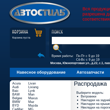
Вся продукц
разрешена д
соответствия
Корзина пуста
Время работы:
Пн-Пт с 9 до 19
Сб-Вс с 9 до 19
Москва, Южнопортовая ул., д.22, с.1, пав
Навесное оборудование
Автозапчасти
Распродажа
Acura
Livan
Audi
Lixiang
Baic
Lynk
Выберите модель:
BAW
Man
Ветровеки
Belgee
Maxus
Накладки на задни
BMW
Maz
Накладки на крышк
BYD
Mazda
Нвклвдки на порог
Cadillac
MG