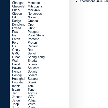
Хромированные на
Changan
Mercedes
Chevrolet
Mitsubishi
Chery
Москвич
Citroen
Nordcross
DAF
Nissan
Dodge
Omoda
Dongfeng
Opel
Exeed
Oting
Faw
Peugeot
Fiat
Polar Stone
Foton
Porsche
Ford
Proton
GAC
Renault
Geely
Rox
GMC
Sehol
Great
Ssang Yong
Wall
Skoda
Haval
Scania
Hawtai
Soueast
Honda
Solaris
Hongqi
Sollers
Huanghai
Subaru
Hyundai
Suzuki
Infiniti
Tank
Isuzu
Tenet
Jac
Toyota
Jaecoo
VGV
Jetour
Volga
Jeep
Volvo
Jetta
Voyah