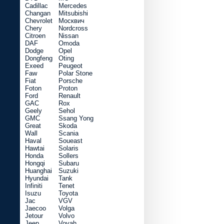
Cadillac
Mercedes
Changan
Mitsubishi
Chevrolet
Москвич
Chery
Nordcross
Citroen
Nissan
DAF
Omoda
Dodge
Opel
Dongfeng
Oting
Exeed
Peugeot
Faw
Polar Stone
Fiat
Porsche
Foton
Proton
Ford
Renault
GAC
Rox
Geely
Sehol
GMC
Ssang Yong
Great
Skoda
Wall
Scania
Haval
Soueast
Hawtai
Solaris
Honda
Sollers
Hongqi
Subaru
Huanghai
Suzuki
Hyundai
Tank
Infiniti
Tenet
Isuzu
Toyota
Jac
VGV
Jaecoo
Volga
Jetour
Volvo
Jeep
Voyah