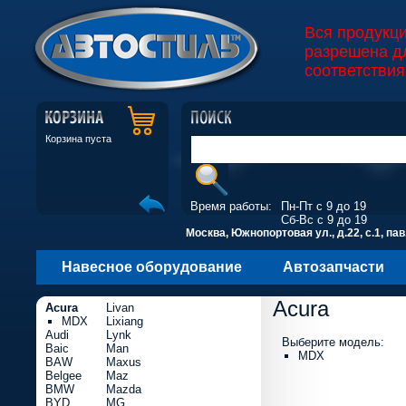
Вся продукц
разрешена д
соответствия
Корзина пуста
Время работы:
Пн-Пт с 9 до 19
Сб-Вс с 9 до 19
Москва, Южнопортовая ул., д.22, с.1, пав
Навесное оборудование
Автозапчасти
Acura
Acura
Livan
MDX
Lixiang
Audi
Lynk
Выберите модель:
Baic
Man
MDX
BAW
Maxus
Belgee
Maz
BMW
Mazda
BYD
MG