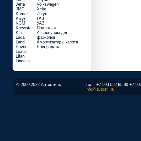
Jetta
Volkswagen
JMC
Xcite
Kamaz
Zotye
Kaiyi
ГАЗ
KGM
УАЗ
Knewstar
Подножки
Kia
Аксессуары для
Lada
фаркопов
Land
Амортизаторы капота
Rover
Распродажа
Lexus
Lifan
Lincoiln
© 2000-2022 Автостиль
Тел.:
+7 903-532-95-90
+7 90
info@avtostil.ru