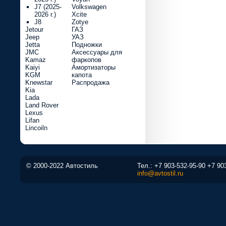
J7 (2025-
Volkswagen
2026 г.)
Xcite
J8
Zotye
Jetour
ГАЗ
Jeep
УАЗ
Jetta
Подножки
JMC
Аксессуары для
Kamaz
фаркопов
Kaiyi
Амортизаторы
KGM
капота
Knewstar
Распродажа
Kia
Lada
Land Rover
Lexus
Lifan
Lincoiln
© 2000-2022 Автостиль
Тел.:
+7 903-532-95-90
+7 90
info@avtostil.ru