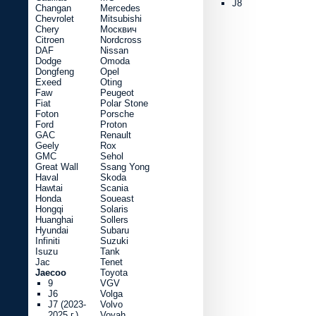
J8
Changan
Mercedes
Chevrolet
Mitsubishi
Chery
Москвич
Citroen
Nordcross
DAF
Nissan
Dodge
Omoda
Dongfeng
Opel
Exeed
Oting
Faw
Peugeot
Fiat
Polar Stone
Foton
Porsche
Ford
Proton
GAC
Renault
Geely
Rox
GMC
Sehol
Great Wall
Ssang Yong
Haval
Skoda
Hawtai
Scania
Honda
Soueast
Hongqi
Solaris
Huanghai
Sollers
Hyundai
Subaru
Infiniti
Suzuki
Isuzu
Tank
Jac
Tenet
Jaecoo
Toyota
9
VGV
J6
Volga
J7 (2023-
Volvo
2025 г.)
Voyah