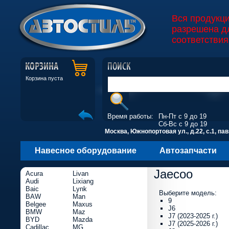
Вся продукц
разрешена д
соответствия
Корзина пуста
Время работы:
Пн-Пт с 9 до 19
Сб-Вс с 9 до 19
Москва, Южнопортовая ул., д.22, с.1, пав
Навесное оборудование
Автозапчасти
Jaecoo
Acura
Livan
Audi
Lixiang
Baic
Lynk
Выберите модель:
BAW
Man
9
Belgee
Maxus
J6
BMW
Maz
J7 (2023-2025 г.)
BYD
Mazda
J7 (2025-2026 г.)
Cadillac
MG