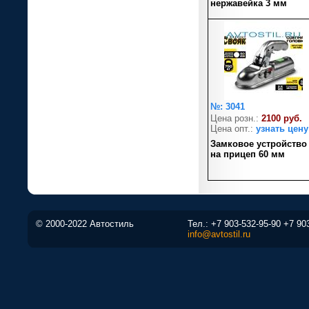
нержавейка 3 мм
№: 3041
Цена розн.:
2100 руб.
Цена опт.:
узнать цену
Замковое устройство
на прицеп 60 мм
© 2000-2022 Автостиль
Тел.:
+7 903-532-95-90
+7 90
info@avtostil.ru