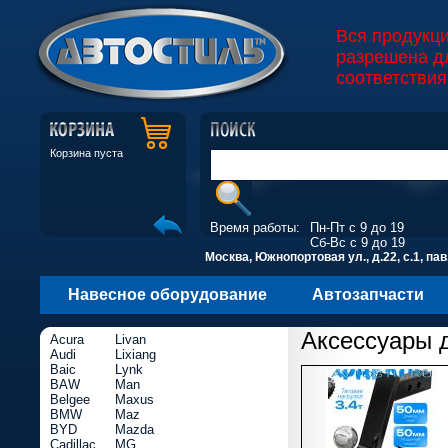
Вся продукц
разрешена д
соответствия
Корзина пуста
Время работы:
Пн-Пт с 9 до 19
Сб-Вс с 9 до 19
Москва, Южнопортовая ул., д.22, с.1, пав
Навесное оборудование
Автозапчасти
Аксессуары 
Acura
Livan
Audi
Lixiang
Baic
Lynk
BAW
Man
Belgee
Maxus
BMW
Maz
BYD
Mazda
Cadillac
MG