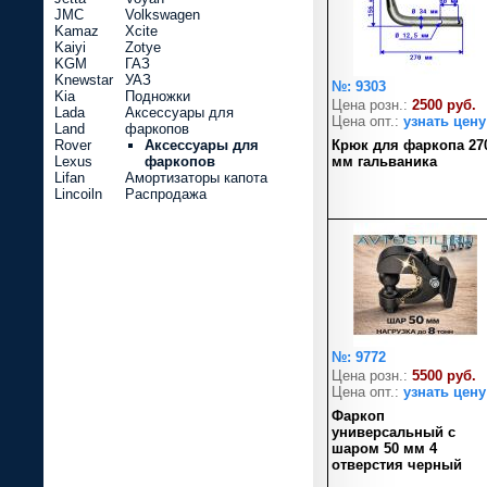
JMC
Volkswagen
Kamaz
Xcite
Kaiyi
Zotye
KGM
ГАЗ
Knewstar
УАЗ
№: 9303
Kia
Подножки
Цена розн.:
2500 руб.
Lada
Аксессуары для
Цена опт.:
узнать цену
Land
фаркопов
Rover
Аксессуары для
Крюк для фаркопа 27
Lexus
фаркопов
мм гальваника
Lifan
Амортизаторы капота
Lincoiln
Распродажа
№: 9772
Цена розн.:
5500 руб.
Цена опт.:
узнать цену
Фаркоп
универсальный с
шаром 50 мм 4
отверстия черный