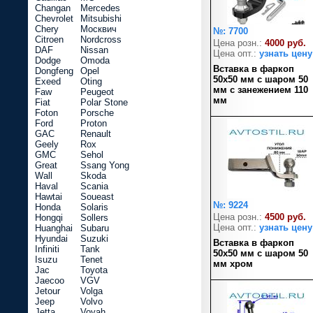
Changan
Mercedes
Chevrolet
Mitsubishi
Chery
Москвич
№: 7700
Citroen
Nordcross
Цена розн.:
4000 руб.
DAF
Nissan
Цена опт.:
узнать цену
Dodge
Omoda
Вставка в фаркоп
Dongfeng
Opel
50х50 мм с шаром 50
Exeed
Oting
мм с занежением 110
Faw
Peugeot
мм
Fiat
Polar Stone
Foton
Porsche
Ford
Proton
GAC
Renault
Geely
Rox
GMC
Sehol
Great
Ssang Yong
Wall
Skoda
Haval
Scania
Hawtai
Soueast
№: 9224
Honda
Solaris
Цена розн.:
4500 руб.
Hongqi
Sollers
Цена опт.:
узнать цену
Huanghai
Subaru
Hyundai
Suzuki
Вставка в фаркоп
Infiniti
Tank
50х50 мм с шаром 50
Isuzu
Tenet
мм хром
Jac
Toyota
Jaecoo
VGV
Jetour
Volga
Jeep
Volvo
Jetta
Voyah