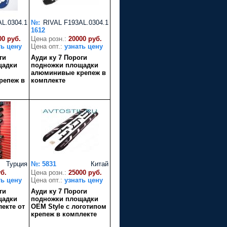
L.0304.1
№:
RIVAL F193AL.0304.1
1612
00 руб.
Цена розн.:
20000 руб.
ть цену
Цена опт.:
узнать цену
ги
Ауди ку 7 Пороги
щадки
подножки площадки
алюминивые крепеж в
репеж в
комплекте
Турция
№: 5831
Китай
уб.
Цена розн.:
25000 руб.
ть цену
Цена опт.:
узнать цену
ги
Ауди ку 7 Пороги
щадки
подножки площадки
екте от
OEM Style с логотипом
крепеж в комплекте