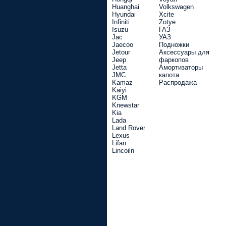
Huanghai
Volkswagen
Hyundai
Xcite
Infiniti
Zotye
Isuzu
ГАЗ
Jac
УАЗ
Jaecoo
Подножки
Jetour
Аксессуары для
Jeep
фаркопов
Jetta
Амортизаторы
JMC
капота
Kamaz
Распродажа
Kaiyi
KGM
Knewstar
Kia
Lada
Land Rover
Lexus
Lifan
Lincoiln