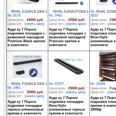
RIVAL A193ALB.0304.1
RIVAL A193ALP.0304.1
№:
RIVAL D193A
№: 5179
№: 7402
2833
Цена розн.:
24000 руб.
Цена розн.:
25000 руб.
Цена розн.:
230
Цена опт.:
узнать цену
Цена опт.:
узнать цену
Цена опт.:
узна
Ауди ку 7 Пороги
Ауди ку 7 Пороги
Ауди ку 7 Поро
подножки площадки с
подножки площадки с
подножки пло
резиновой накладкой
резиновой накладкой
Bmw-Style
Premium Black крепеж
Premium крепеж в
алюминивые к
в комплекте
комплекте
комплекте
RIVAL F193ALB.0304.1
№: 15577
№: 10345
№: 1461
Цена розн.:
25000 руб.
Цена розн.:
0 р
Цена розн.:
20000 руб.
Цена опт.:
узнать цену
Цена опт.:
узна
Цена опт.:
узнать цену
Ауди ку 7 Пороги
Ауди ку 7 Поро
Ауди ку 7 Пороги
подножки площадки
подножки пло
подножки площадки
Bmw-Style
крепеж в компл
черные алюминивые
алюминивые черные
18500р
крепеж в комплекте
крепеж в комплекте