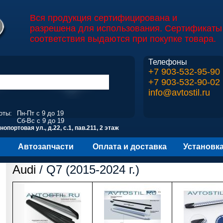
Вся продукция сертифицирована и
разрешена для использования. Сертификаты
соответствия выдаются при покупке товара.
Телефоны
+7 903-532-95-90
+7 903-532-90-02
info@avtostil.ru
оты:
Пн-Пт с 9 до 19
Сб-Вс с 9 до 19
опортовая ул., д.22, с.1, пав.211, 2 этаж
Автозапчасти
Оплата и доставка
Установк
Audi
/ Q7 (2015-2024 г.)