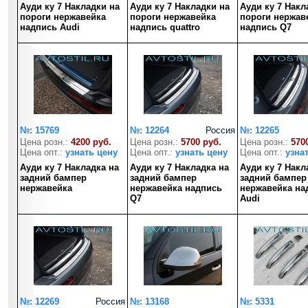
Ауди ку 7 Накладки на
Ауди ку 7 Накладки на
Ауди ку 7 Накл
пороги нержавейка
пороги нержавейка
пороги нержав
надпись Audi
надпись quattro
надпись Q7
№: 15769
№: 12264
Россия
№: 12265
Цена розн.:
4200 руб.
Цена розн.:
5700 руб.
Цена розн.:
570
Цена опт.:
узнать цену
Цена опт.:
узнать цену
Цена опт.:
узна
Ауди ку 7 Накладка на
Ауди ку 7 Накладка на
Ауди ку 7 Накл
задний бампер
задний бампер
задний бампер
нержавейка
нержавейка надпись
нержавейка на
Q7
Audi
№: 12269
Россия
№: 13168
№: 5331