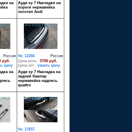
адки на
Ауди ку 7 Накладки на
ейка
пороги нержавейка
логотип Audi
Россия
№: 12266
Россия
0 руб.
Цена розн.:
5700 руб.
ть цену
Цена опт.:
узнать цену
адка на
Ауди ку 7 Накладка на
задний бампер
дпись
нержавейка надпись
quattro
№: 17657