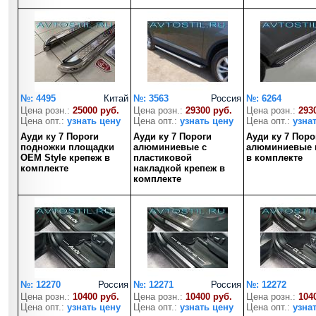
№: 4495
Китай
№: 3563
Россия
№: 6264
Цена розн.:
25000 руб.
Цена розн.:
29300 руб.
Цена розн.:
293
Цена опт.:
узнать цену
Цена опт.:
узнать цену
Цена опт.:
узна
Ауди ку 7 Пороги
Ауди ку 7 Пороги
Ауди ку 7 Поро
подножки площадки
алюминиевые с
алюминиевые 
OEM Style крепеж в
пластиковой
в комплекте
комплекте
накладкой крепеж в
комплекте
№: 12270
Россия
№: 12271
Россия
№: 12272
Цена розн.:
10400 руб.
Цена розн.:
10400 руб.
Цена розн.:
104
Цена опт.:
узнать цену
Цена опт.:
узнать цену
Цена опт.:
узна