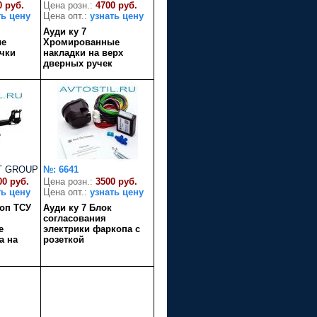
0 руб.
Цена розн.:
4700 руб.
ть цену
Цена опт.:
узнать цену
Ауди ку 7
ые
Хромированные
учки
накладки на верх
дверных ручек
T GROUP
№: 6641
00 руб.
Цена розн.:
3500 руб.
ть цену
Цена опт.:
узнать цену
коп ТСУ
Ауди ку 7 Блок
согласования
е
электрики фаркопа с
а на
розеткой