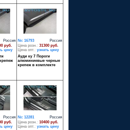
Россия
№: 16793
Россия
00 руб.
Цена розн.:
31300 руб.
ть цену
Цена опт.:
узнать цену
ги
Ауди ку 7 Пороги
крепеж
алюминиевые черные
крепеж в комплекте
Россия
№: 12281
Россия
00 руб.
Цена розн.:
10400 руб.
ть цену
Цена опт.:
узнать цену