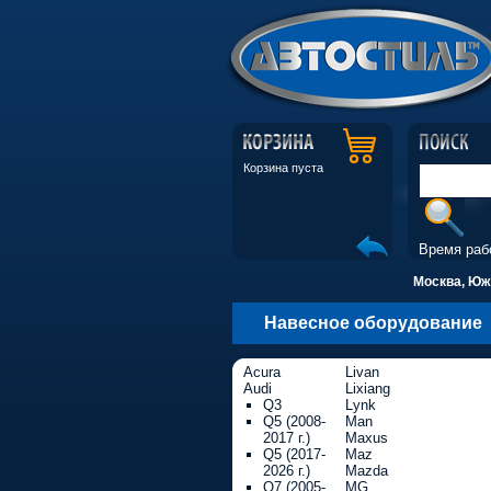
Корзина пуста
Время раб
Москва, Южн
Навесное оборудование
Acura
Livan
Audi
Lixiang
Q3
Lynk
Q5 (2008-
Man
2017 г.)
Maxus
Q5 (2017-
Maz
2026 г.)
Mazda
Q7 (2005-
MG