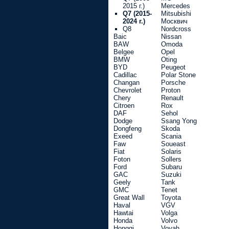
2015 г.)
Mercedes
Q7 (2015-
Mitsubishi
2024 г.)
Москвич
Q8
Nordcross
Baic
Nissan
BAW
Omoda
Belgee
Opel
BMW
Oting
BYD
Peugeot
Cadillac
Polar Stone
Changan
Porsche
Chevrolet
Proton
Chery
Renault
Citroen
Rox
DAF
Sehol
Dodge
Ssang Yong
Dongfeng
Skoda
Exeed
Scania
Faw
Soueast
Fiat
Solaris
Foton
Sollers
Ford
Subaru
GAC
Suzuki
Geely
Tank
GMC
Tenet
Great Wall
Toyota
Haval
VGV
Hawtai
Volga
Honda
Volvo
Hongqi
Voyah