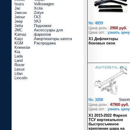
Isuzu
Volkswagen
Jac
Xcite
Jaecoo
Zotye
Jetour
ГАЗ
Jeep
УАЗ
№: 4859
Jetta
Подножки
Цена розн.:
2900 руб.
JMC
Аксессуары для
Цена опт.:
узнать цену
Kamaz
фаркопов
Kaiyi
Амортизаторы капота
X1 Дефлекторы
KGM
Распродажа
боковых окон
Knewstar
Kia
Lada
Land
Rover
Lexus
Lifan
Lincoiln
№: 3208
Steinh
Цена розн.:
47900 руб.
Цена опт.:
узнать цену
X1 2015-2022 Фаркоп
ТСУ вертикальное
быстросъемное
крепление шара на