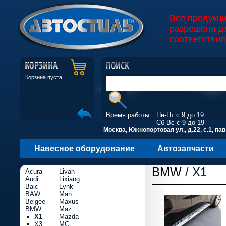
Вся продукц
разрешена д
соответствия
Корзина пуста
Время работы:
Пн-Пт с 9 до 19
Сб-Вс с 9 до 19
Москва, Южнопортовая ул., д.22, с.1, пав
Навесное оборудование
Автозапчасти
BMW
/ X1
Acura
Livan
Audi
Lixiang
Baic
Lynk
BAW
Man
Belgee
Maxus
BMW
Maz
X1
Mazda
X3
MG