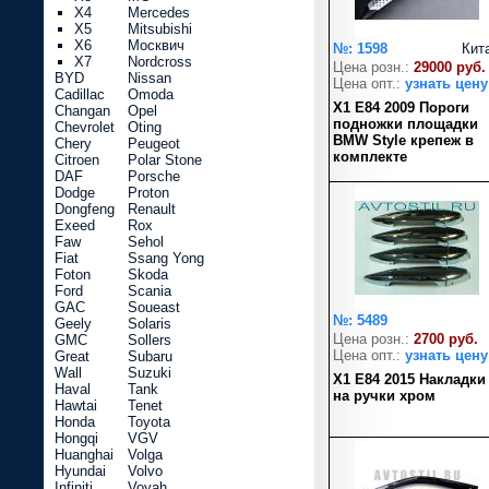
X4
Mercedes
X5
Mitsubishi
X6
Москвич
№: 1598
Кит
X7
Nordcross
Цена розн.:
29000 руб.
BYD
Nissan
Цена опт.:
узнать цену
Cadillac
Omoda
X1 Е84 2009 Пороги
Changan
Opel
подножки площадки
Chevrolet
Oting
BMW Style крепеж в
Chery
Peugeot
комплекте
Citroen
Polar Stone
DAF
Porsche
Dodge
Proton
Dongfeng
Renault
Exeed
Rox
Faw
Sehol
Fiat
Ssang Yong
Foton
Skoda
Ford
Scania
GAC
Soueast
№: 5489
Geely
Solaris
Цена розн.:
2700 руб.
GMC
Sollers
Цена опт.:
узнать цену
Great
Subaru
Wall
Suzuki
X1 Е84 2015 Накладки
Haval
Tank
на ручки хром
Hawtai
Tenet
Honda
Toyota
Hongqi
VGV
Huanghai
Volga
Hyundai
Volvo
Infiniti
Voyah