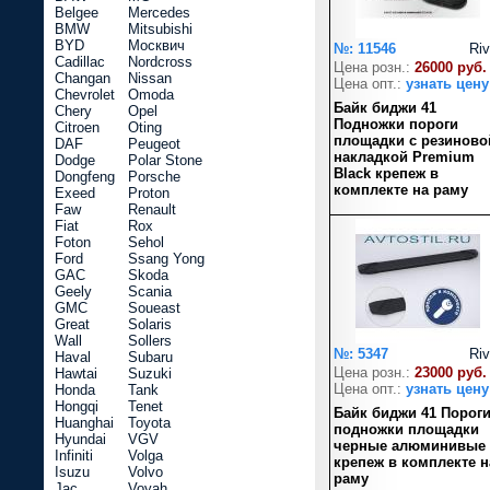
Belgee
Mercedes
BMW
Mitsubishi
BYD
Москвич
№: 11546
Riv
Cadillac
Nordcross
Цена розн.:
26000 руб.
Changan
Nissan
Цена опт.:
узнать цену
Chevrolet
Omoda
Байк биджи 41
Chery
Opel
Подножки пороги
Citroen
Oting
площадки с резиново
DAF
Peugeot
накладкой Premium
Dodge
Polar Stone
Black крепеж в
Dongfeng
Porsche
комплекте на раму
Exeed
Proton
Faw
Renault
Fiat
Rox
Foton
Sehol
Ford
Ssang Yong
GAC
Skoda
Geely
Scania
GMC
Soueast
Great
Solaris
Wall
Sollers
№: 5347
Riv
Haval
Subaru
Цена розн.:
23000 руб.
Hawtai
Suzuki
Цена опт.:
узнать цену
Honda
Tank
Hongqi
Tenet
Байк биджи 41 Порог
Huanghai
Toyota
подножки площадки
Hyundai
VGV
черные алюминивые
Infiniti
Volga
крепеж в комплекте н
Isuzu
Volvo
раму
Jac
Voyah