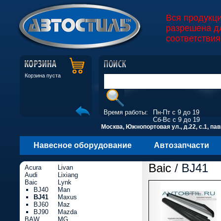
Вся продукц
разрешена д
соответствия
Корзина пуста
Время работы:
Пн-Пт с 9 до 19
Сб-Вс с 9 до 19
Москва, Южнопортовая ул., д.22, с.1, пав
Навесное оборудование
Автозапчасти
Baic
/ BJ41
Acura
Livan
Audi
Lixiang
Baic
Lynk
BJ40
Man
BJ41
Maxus
BJ60
Maz
BJ90
Mazda
BAW
MG