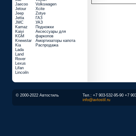
Jaecoo
Volkswagen
Jetour
Xcite
Jeep
Zotye
Jetta
ГАЗ
JMC
УАЗ
Kamaz
Подножки
Kaiyi
Аксессуары для
KGM
фаркопов
Knewstar
Амортизаторы капота
Kia
Распродажа
Lada
Land
Rover
Lexus
Lifan
Lincoiln
© 2000-2022 Автостиль
Тел.:
+7 903-532-95-90
+7 90
info@avtostil.ru