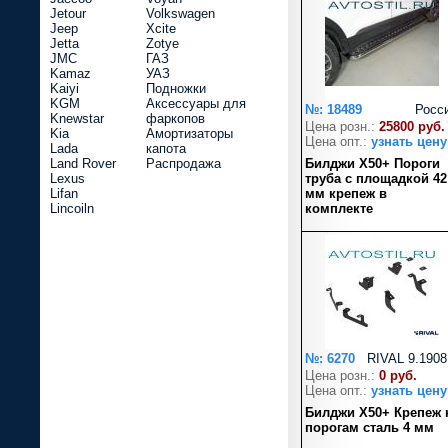
Jetour
Volkswagen
Jeep
Xcite
Jetta
Zotye
JMC
ГАЗ
Kamaz
УАЗ
Kaiyi
Подножки
KGM
Аксессуары для
№: 18489
Росс
Knewstar
фаркопов
Цена розн.:
25800 руб.
Kia
Амортизаторы
Цена опт.:
узнать цену
Lada
капота
Land Rover
Распродажа
Билджи X50+ Пороги
Lexus
труба с площадкой 42
Lifan
мм крепеж в
Lincoiln
комплекте
№: 6270
RIVAL 9.1908
Цена розн.:
0 руб.
Цена опт.:
узнать цену
Билджи X50+ Крепеж 
порогам сталь 4 мм