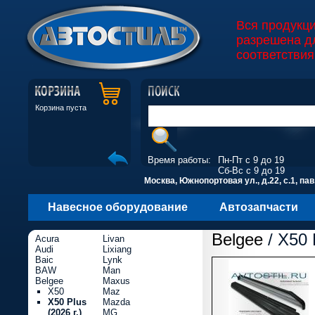
Вся продукц
разрешена д
соответствия
Корзина пуста
Время работы:
Пн-Пт с 9 до 19
Сб-Вс с 9 до 19
Москва, Южнопортовая ул., д.22, с.1, пав
Навесное оборудование
Автозапчасти
Belgee
/ X50 P
Acura
Livan
Audi
Lixiang
Baic
Lynk
BAW
Man
Belgee
Maxus
X50
Maz
X50 Plus
Mazda
(2026 г.)
MG