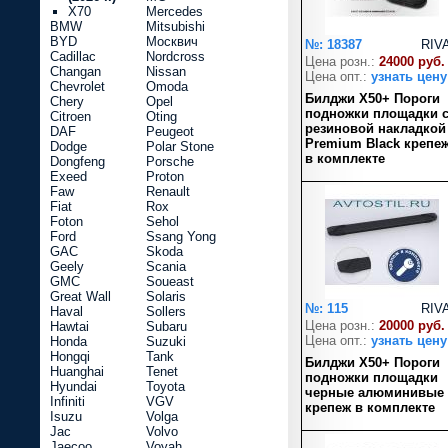
X70
Mercedes
BMW
Mitsubishi
BYD
Москвич
№: 18387
RIV
Cadillac
Nordcross
Цена розн.:
24000 руб.
Changan
Nissan
Цена опт.:
узнать цену
Chevrolet
Omoda
Билджи X50+ Пороги
Chery
Opel
подножки площадки 
Citroen
Oting
резиновой накладкой
DAF
Peugeot
Premium Black крепе
Dodge
Polar Stone
в комплекте
Dongfeng
Porsche
Exeed
Proton
Faw
Renault
Fiat
Rox
Foton
Sehol
Ford
Ssang Yong
GAC
Skoda
Geely
Scania
GMC
Soueast
Great Wall
Solaris
№: 115
RIV
Haval
Sollers
Цена розн.:
20000 руб.
Hawtai
Subaru
Цена опт.:
узнать цену
Honda
Suzuki
Hongqi
Tank
Билджи X50+ Пороги
Huanghai
Tenet
подножки площадки
Hyundai
Toyota
черные алюминивые
Infiniti
VGV
крепеж в комплекте
Isuzu
Volga
Jac
Volvo
Jaecoo
Voyah