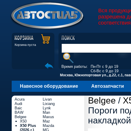
Вся продукц
разрешена д
соответствия
Корзина пуста
Время работы:
Пн-Пт с 9 до 19
Сб-Вс с 9 до 19
Москва, Южнопортовая ул., д.22, с.1, пав
Навесное оборудование
Автозапчасти
Belgee
/
X5
Acura
Livan
Audi
Lixiang
Пороги по
Baic
Lynk
BAW
Man
Belgee
Maxus
накладкой
X50
Maz
X50 Plus
Mazda
(2026 г.)
MG