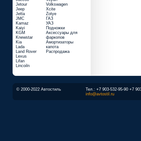
Jetour
Volkswagen
Jeep
Xcite
Jetta
Zotye
JMC
ГАЗ
Kamaz
УАЗ
Kaiyi
Подножки
KGM
Аксессуары для
Knewstar
фаркопов
Kia
Амортизаторы
Lada
капота
Land Rover
Распродажа
Lexus
Lifan
Lincoiln
© 2000-2022 Автостиль
Тел.:
+7 903-532-95-90
+7 90
info@avtostil.ru