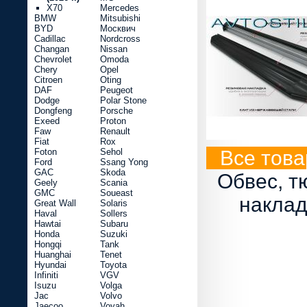
X70
Mercedes
BMW
Mitsubishi
BYD
Москвич
Cadillac
Nordcross
Changan
Nissan
Chevrolet
Omoda
Chery
Opel
Citroen
Oting
DAF
Peugeot
Dodge
Polar Stone
Dongfeng
Porsche
Exeed
Proton
Faw
Renault
Fiat
Rox
Foton
Sehol
Все това
Ford
Ssang Yong
GAC
Skoda
Обвес, т
Geely
Scania
GMC
Soueast
наклад
Great Wall
Solaris
Haval
Sollers
Hawtai
Subaru
Honda
Suzuki
Hongqi
Tank
Huanghai
Tenet
Hyundai
Toyota
Infiniti
VGV
Isuzu
Volga
Jac
Volvo
Jaecoo
Voyah