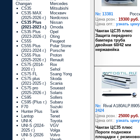
Changan
Mercedes
CS35
Mitsubishi
CS35 MAX
Москвич
№: 13381
Росс
(2025-2026 г.)
Nordcross
Цена розн.:
19300 руб.
CS35 Plus
Nissan
Цена опт.:
узнать цену
(2021-2023 г.)
Omoda
Чанган ЦС35 плюс
CS35 Plus
Opel
Защита переднего
(2023-2026 г.)
Oting
бампера труба
CS55
Peugeot
двойная 60/42 мм
CS55 Plus
Polar Stone
нержавейка
(2021-2024 г.)
Porsche
CS55 Plus
Proton
(2025-2026 г.)
Renault
CS75 (2014-
Rox
2020 г.)
Sehol
CS75 FL
Ssang Yong
CS75 plus
Skoda
(2021-2025 г.)
Scania
CS75 pro
Soueast
(2025-2026 г.)
Solaris
CS95
Sollers
CS95 (Plus г.)
Subaru
№:
Rival A180ALP.8905
F70
Suzuki
2424
Hunter Plus
Tank
Цена розн.:
25000 руб.
Lantop
Tenet
Цена опт.:
узнать цену
UNI-K
Toyota
UNI-S (2024-
VGV
Чанган ЦС35 плюс
2025 г.)
Volga
Пороги подножки
UNI-S (2026
Volvo
площадки с резиново
г.)
Voyah