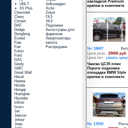
накладкой Premium
UNI-T
Volkswagen
крепеж в комплекте
X5 Plus
Xcite
Chevrolet
Zotye
Chery
ГАЗ
Citroen
УАЗ
DAF
Подножки
Dodge
Аксессуары для
Dongfeng
фаркопов
Exeed
Амортизаторы
Faw
капота
Fiat
Распродажа
№: 18687
Кит
Foton
Цена розн.:
29000 руб.
Ford
Цена опт.:
узнать цену
GAC
Geely
Чанган ЦС35 плюс
GMC
Пороги подножки
Great Wall
площадки BMW Style
Haval
крепеж в комплекте
Hawtai
Honda
Hongqi
Huanghai
Hyundai
Infiniti
Isuzu
Jac
Jaecoo
Jetour
Jeep
№: 13550
Росс