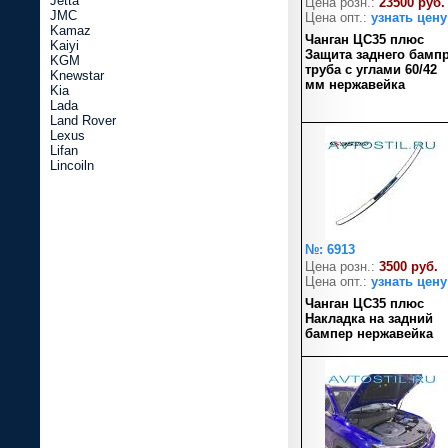
Jetta
Цена розн.:
23500 руб.
JMC
Цена опт.:
узнать цену
Kamaz
Чанган ЦС35 плюс
Kaiyi
Защита заднего бамп
KGM
труба с углами 60/42
Knewstar
мм нержавейка
Kia
Lada
Land Rover
Lexus
Lifan
Lincoiln
№: 6913
Цена розн.:
3500 руб.
Цена опт.:
узнать цену
Чанган ЦС35 плюс
Накладка на задний
бампер нержавейка