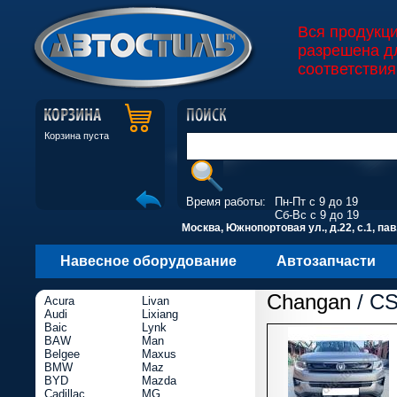
Вся продукц
разрешена д
соответствия
Корзина пуста
Время работы:
Пн-Пт с 9 до 19
Сб-Вс с 9 до 19
Москва, Южнопортовая ул., д.22, с.1, пав
Навесное оборудование
Автозапчасти
Changan
/ CS
Acura
Livan
Audi
Lixiang
Baic
Lynk
BAW
Man
Belgee
Maxus
BMW
Maz
BYD
Mazda
Cadillac
MG