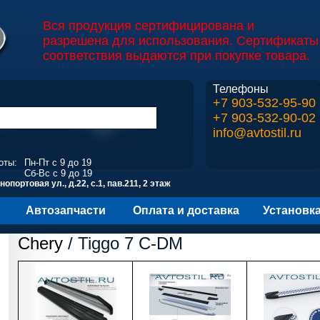
Вся продукция сертифицирована и
разрешена для использования. Сертификаты
соответствия выдаются при покупке товара.
Телефоны
+7 903-532-95-90
+7 903-532-90-02
info@avtostil.ru
оты:
Пн-Пт с 9 до 19
Сб-Вс с 9 до 19
опортовая ул., д.22, с.1, пав.211, 2 этаж
Автозапчасти
Оплата и доставка
Установк
Chery
/ Tiggo 7 C-DM