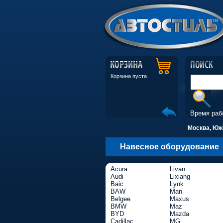
Корзина пуста
Время раб
Москва, Южн
Навесное оборудование
Acura
Livan
Audi
Lixiang
Baic
Lynk
BAW
Man
Belgee
Maxus
BMW
Maz
BYD
Mazda
Cadillac
MG