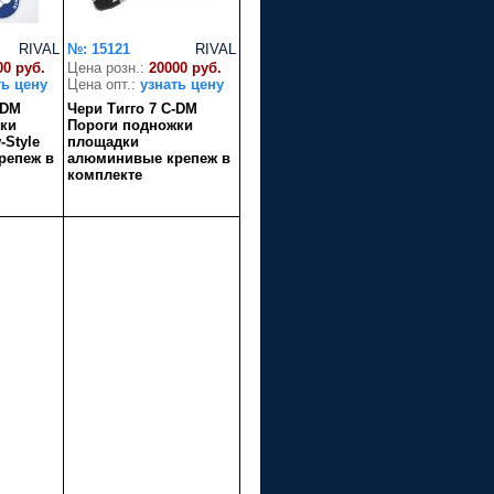
RIVAL
№: 15121
RIVAL
00 руб.
Цена розн.:
20000 руб.
ть цену
Цена опт.:
узнать цену
-DM
Чери Тигго 7 C-DM
ки
Пороги подножки
Style
площадки
репеж в
алюминивые крепеж в
комплекте