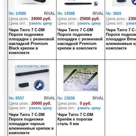
№: 14586
RIVAL
№: 14588
RIVAL
№: 3669
Цена розн.:
24000 руб.
Цена розн.:
25000 руб.
Цена розн.:
230
Цена опт.:
узнать цену
Цена опт.:
узнать цену
Цена опт.:
узна
Чери Тигго 7 C-DM
Чери Тигго 7 C-DM
Чери Тигго 7 C
Пороги подножки
Пороги подножки
Пороги поднож
площадки с резиновой
площадки с резиновой
площадки Bmw-
накладкой Premium
накладкой Premium
алюминивые к
Black крепеж в
крепеж в комплекте
комплекте
комплекте
№: 8507
RIVAL
№: 13658
RIVAL
Цена розн.:
20000 руб.
Цена розн.:
0 руб.
Цена опт.:
узнать цену
Цена опт.:
узнать цену
Чери Тигго 7 C-DM
Чери Тигго 7 C-DM
Пороги подножки
Крепёж к порогам
площадки черные
сталь 4 мм
алюминивые крепеж в
комплекте