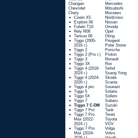
Changan
Mercedes
Chevrolet
Mitsubishi
Chery
Москвич
Cowin X5
Nordcross
Explore 06
Nissan
Fulwin T10
Omoda
Rely R08
Opel
Tansuo 06
Oting
Tiggo (2005-
Peugeot
2016 г.)
Polar Stone
Tiggo 2
Porsche
Tiggo 2 (Pro г.)
Proton
Tiggo 3
Renault
Tiggo 3X
Rox
Tiggo 4 (2018-
Sehol
2024 г.)
Ssang Yong
Tiggo 4 (2024-
Skoda
2026 г.)
Scania
Tiggo 4 pro
Soueast
Tiggo 5
Solaris
Tiggo 5X
Sollers
Tiggo 7
Subaru
Tiggo 7 C-DM
Suzuki
Tiggo 7 Pro
Tank
Tiggo 7 Pro
Tenet
Max (2022-
Toyota
2024 г.)
VGV
Tiggo 7 Pro
Volga
Max (2024-
Volvo
2026 г.)
Voyah