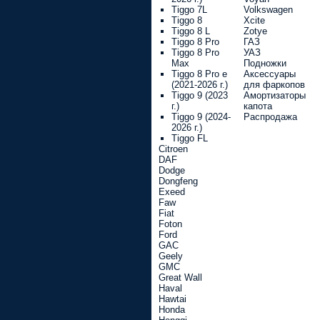
Tiggo 7L
Volkswagen
Tiggo 8
Xcite
Tiggo 8 L
Zotye
Tiggo 8 Pro
ГАЗ
Tiggo 8 Pro
УАЗ
Max
Подножки
Tiggo 8 Pro e
Аксессуары
(2021-2026 г.)
для фаркопов
Tiggo 9 (2023
Амортизаторы
г.)
капота
Tiggo 9 (2024-
Распродажа
2026 г.)
Tiggo FL
Citroen
DAF
Dodge
Dongfeng
Exeed
Faw
Fiat
Foton
Ford
GAC
Geely
GMC
Great Wall
Haval
Hawtai
Honda