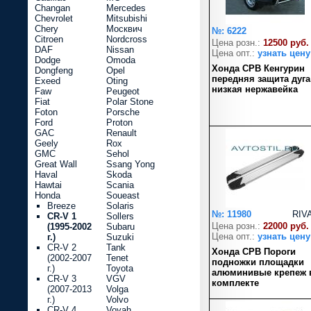
Changan
Mercedes
Chevrolet
Mitsubishi
Chery
Москвич
№: 6222
Citroen
Nordcross
Цена розн.:
12500 руб.
DAF
Nissan
Цена опт.:
узнать цену
Dodge
Omoda
Хонда СРВ Кенгурин
Dongfeng
Opel
передняя защита дуга
Exeed
Oting
низкая нержавейка
Faw
Peugeot
Fiat
Polar Stone
Foton
Porsche
Ford
Proton
GAC
Renault
Geely
Rox
GMC
Sehol
Great Wall
Ssang Yong
Haval
Skoda
Hawtai
Scania
Honda
Soueast
Breeze
Solaris
№: 11980
RIV
CR-V 1
Sollers
Цена розн.:
22000 руб.
(1995-2002
Subaru
Цена опт.:
узнать цену
г.)
Suzuki
CR-V 2
Tank
Хонда СРВ Пороги
(2002-2007
Tenet
подножки площадки
г.)
Toyota
алюминивые крепеж 
CR-V 3
VGV
комплекте
(2007-2013
Volga
г.)
Volvo
CR-V 4
Voyah