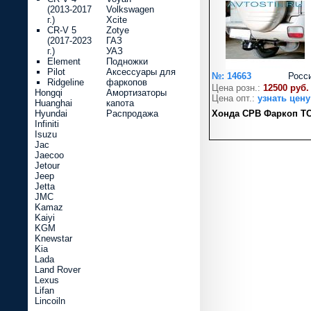
(2013-2017
Volkswagen
г.)
Xcite
CR-V 5
Zotye
(2017-2023
ГАЗ
г.)
УАЗ
Element
Подножки
Pilot
Аксессуары для
№: 14663
Росс
Ridgeline
фаркопов
Цена розн.:
12500 руб.
Hongqi
Амортизаторы
Цена опт.:
узнать цену
Huanghai
капота
Hyundai
Распродажа
Хонда СРВ Фаркоп Т
Infiniti
Isuzu
Jac
Jaecoo
Jetour
Jeep
Jetta
JMC
Kamaz
Kaiyi
KGM
Knewstar
Kia
Lada
Land Rover
Lexus
Lifan
Lincoiln