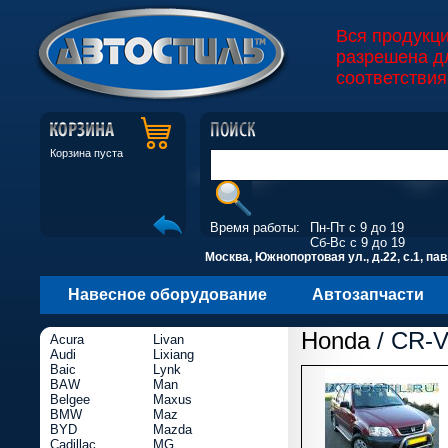
Вся продукц
разрешена д
соответствия
Корзина пуста
Время работы:
Пн-Пт с 9 до 19
Сб-Вс с 9 до 19
Москва, Южнопортовая ул., д.22, с.1, пав
Навесное оборудование
Автозапчасти
Honda
/ CR-V 
Acura
Livan
Audi
Lixiang
Baic
Lynk
BAW
Man
Belgee
Maxus
BMW
Maz
BYD
Mazda
Cadillac
MG