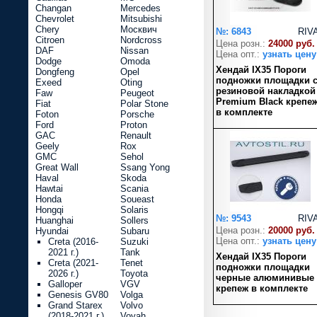
Changan
Mercedes
Chevrolet
Mitsubishi
Chery
Москвич
№: 6843
RIV
Citroen
Nordcross
Цена розн.:
24000 руб.
DAF
Nissan
Цена опт.:
узнать цену
Dodge
Omoda
Хендай IX35 Пороги
Dongfeng
Opel
подножки площадки 
Exeed
Oting
резиновой накладкой
Faw
Peugeot
Premium Black крепе
Fiat
Polar Stone
в комплекте
Foton
Porsche
Ford
Proton
GAC
Renault
Geely
Rox
GMC
Sehol
Great Wall
Ssang Yong
Haval
Skoda
Hawtai
Scania
Honda
Soueast
Hongqi
Solaris
№: 9543
RIV
Huanghai
Sollers
Цена розн.:
20000 руб.
Hyundai
Subaru
Цена опт.:
узнать цену
Creta (2016-
Suzuki
2021 г.)
Tank
Хендай IX35 Пороги
Creta (2021-
Tenet
подножки площадки
2026 г.)
Toyota
черные алюминивые
Galloper
VGV
крепеж в комплекте
Genesis GV80
Volga
Grand Starex
Volvo
(2018-2021 г.)
Voyah