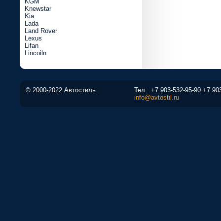
KGM
Knewstar
Kia
Lada
Land Rover
Lexus
Lifan
Lincoiln
© 2000-2022 Автостиль
Тел.:
+7 903-532-95-90
+7 90
info@avtostil.ru