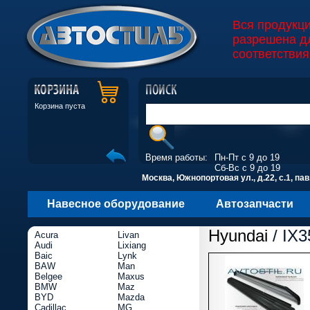
Вся продукц
разрешена д
соответствия
Корзина пуста
Время работы:
Пн-Пт с 9 до 19
Сб-Вс с 9 до 19
Москва, Южнопортовая ул., д.22, с.1, пав
Навесное оборудование
Автозапчасти
Hyundai
/ IX3
Acura
Livan
Audi
Lixiang
Baic
Lynk
BAW
Man
Belgee
Maxus
BMW
Maz
BYD
Mazda
Cadillac
MG