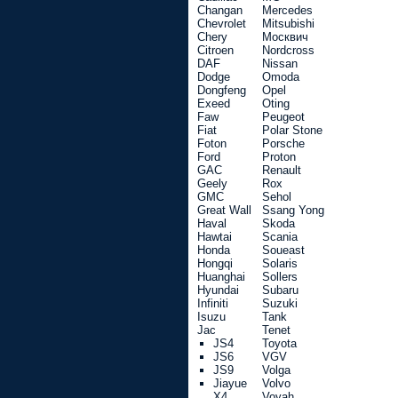
Changan
Mercedes
Chevrolet
Mitsubishi
Chery
Москвич
Citroen
Nordcross
DAF
Nissan
Dodge
Omoda
Dongfeng
Opel
Exeed
Oting
Faw
Peugeot
Fiat
Polar Stone
Foton
Porsche
Ford
Proton
GAC
Renault
Geely
Rox
GMC
Sehol
Great Wall
Ssang Yong
Haval
Skoda
Hawtai
Scania
Honda
Soueast
Hongqi
Solaris
Huanghai
Sollers
Hyundai
Subaru
Infiniti
Suzuki
Isuzu
Tank
Jac
Tenet
JS4
Toyota
JS6
VGV
JS9
Volga
Jiayue
Volvo
X4
Voyah