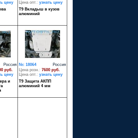
ть цену
Цена опт.:
узнать цену
ова
T9 Вкладыш в кузов
алюминий
Россия
№: 18064
Россия
00 руб.
Цена розн.:
7600 руб.
ть цену
Цена опт.:
узнать цену
ера и
T9 Защита АКПП
та
алюминий 4 мм
м