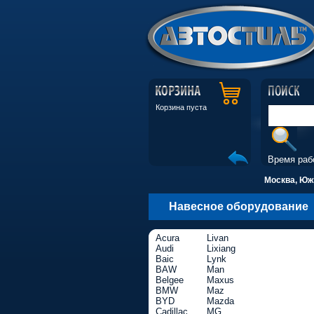
Корзина пуста
Время раб
Москва, Южн
Навесное оборудование
Acura
Livan
Audi
Lixiang
Baic
Lynk
BAW
Man
Belgee
Maxus
BMW
Maz
BYD
Mazda
Cadillac
MG