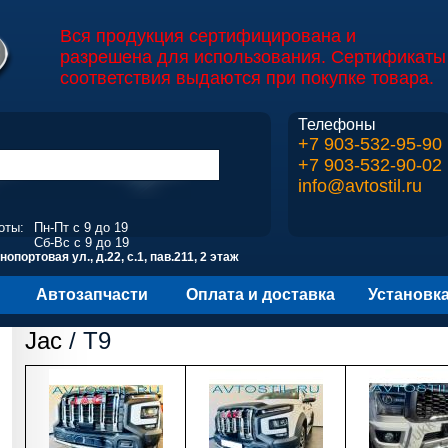
Вся продукция сертифицирована и
разрешена для использования. Сертификаты
соответствия выдаются при покупке товара.
Телефоны
+7 903-532-95-90
+7 903-532-90-02
info@avtostil.ru
оты:
Пн-Пт с 9 до 19
Сб-Вс с 9 до 19
опортовая ул., д.22, с.1, пав.211, 2 этаж
Автозапчасти
Оплата и доставка
Установк
Jac
/ T9