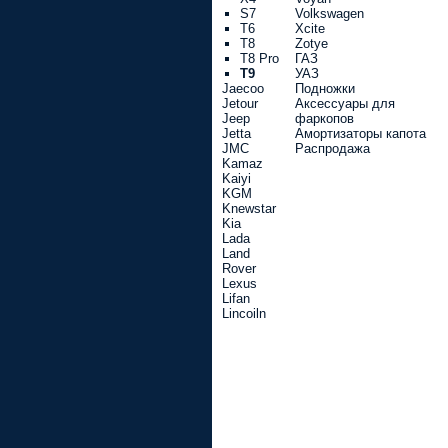
S7
Volkswagen
T6
Xcite
T8
Zotye
T8 Pro
ГАЗ
T9
УАЗ
Jaecoo
Подножки
Jetour
Аксессуары для
Jeep
фаркопов
Jetta
Амортизаторы капота
JMC
Распродажа
Kamaz
Kaiyi
KGM
Knewstar
Kia
Lada
Land
Rover
Lexus
Lifan
Lincoiln