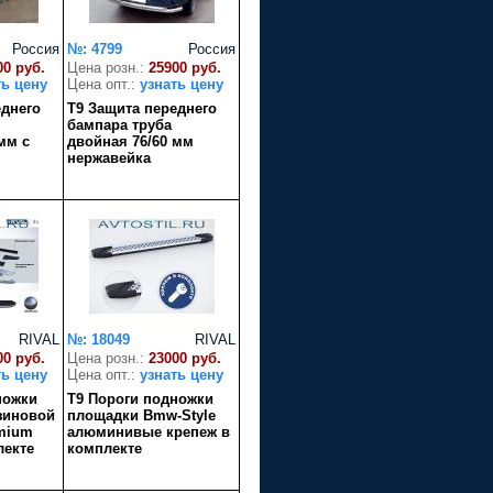
Россия
№: 4799
Россия
00 руб.
Цена розн.:
25900 руб.
ть цену
Цена опт.:
узнать цену
еднего
T9 Защита переднего
бампара труба
мм с
двойная 76/60 мм
нержавейка
RIVAL
№: 18049
RIVAL
00 руб.
Цена розн.:
23000 руб.
ть цену
Цена опт.:
узнать цену
ножки
T9 Пороги подножки
зиновой
площадки Bmw-Style
mium
алюминивые крепеж в
лекте
комплекте