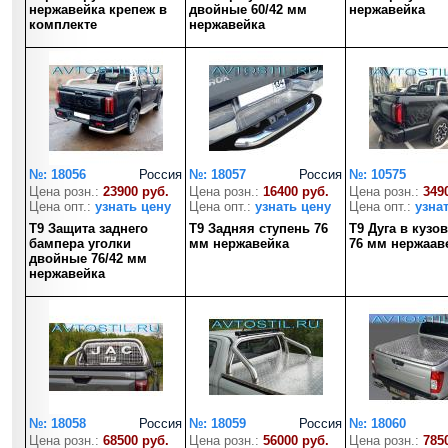
нержавейка крепеж в
двойные 60/42 мм
нержавейка
комплекте
нержавейка
№: 18056
Россия
№: 18057
Россия
№: 10575
Цена розн.:
23900 руб.
Цена розн.:
16400 руб.
Цена розн.:
349
Цена опт.:
узнать цену
Цена опт.:
узнать цену
Цена опт.:
узна
T9 Защита заднего
T9 Задняя ступень 76
T9 Дуга в кузо
бампера уголки
мм нержавейка
76 мм нержаав
двойные 76/42 мм
нержавейка
№: 18058
Россия
№: 18059
Россия
№: 18060
Цена розн.:
68500 руб.
Цена розн.:
56000 руб.
Цена розн.:
785