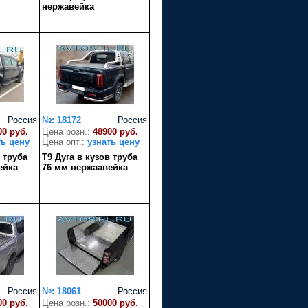
нержавейка
Россия
№: 18172
Россия
00 руб.
Цена розн.:
48900 руб.
ть цену
Цена опт.:
узнать цену
в труба
T9 Дуга в кузов труба
ейка
76 мм нержаавейка
Россия
№: 18061
Россия
00 руб.
Цена розн.:
50000 руб.