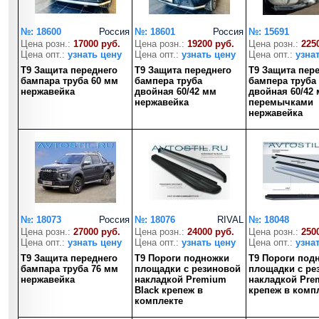
№: 18600
Россия
№: 18601
Россия
№: 15691
Цена розн.:
17000 руб.
Цена розн.:
19200 руб.
Цена розн.:
225
Цена опт.:
узнать цену
Цена опт.:
узнать цену
Цена опт.:
узна
T9 Защита переднего
T9 Защита переднего
T9 Защита пер
бампара труба 60 мм
бампера труба
бампера труба
нержавейка
двойная 60/42 мм
двойная 60/42 
нержавейка
перемычками
нержавейка
№: 18073
Россия
№: 18076
RIVAL
№: 18048
Цена розн.:
27000 руб.
Цена розн.:
24000 руб.
Цена розн.:
250
Цена опт.:
узнать цену
Цена опт.:
узнать цену
Цена опт.:
узна
T9 Защита переднего
T9 Пороги подножки
T9 Пороги под
бампара труба 76 мм
площадки с резиновой
площадки с ре
нержавейка
накладкой Premium
накладкой Pre
Black крепеж в
крепеж в комп
комплекте