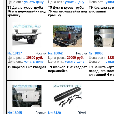
Цена опт.:
узнать цену
Цена опт.:
узнать цену
Цена опт.:
узна
T9 Дуга в кузов труба
T9 Дуга в кузов труба
T9 Крышка куз
76 мм нержаавейка под
76 мм нержаавейка под
алюминий
крышку
крышку
№: 18127
Россия
№: 18062
Россия
№: 18063
Цена розн.:
10800 руб.
Цена розн.:
25000 руб.
Цена розн.:
122
Цена опт.:
узнать цену
Цена опт.:
узнать цену
Цена опт.:
узна
T9 Фаркоп ТСУ квадрат
T9 Фаркоп ТСУ квадрат
T9 Защита карт
нержавейка
переднего мос
алюминий 4 м
№: 18065
Россия
№: 8120
RIVAL