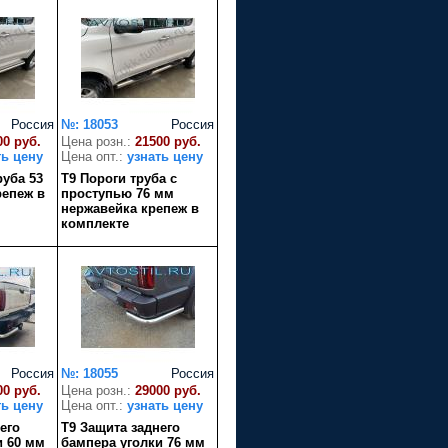
Россия
№: 18053
Россия
00 руб.
Цена розн.:
21500 руб.
ть цену
Цена опт.:
узнать цену
руба 53
T9 Пороги труба с
репеж в
проступью 76 мм
нержавейка крепеж в
комплекте
Россия
№: 18055
Россия
00 руб.
Цена розн.:
29000 руб.
ть цену
Цена опт.:
узнать цену
его
T9 Защита заднего
и 60 мм
бампера уголки 76 мм