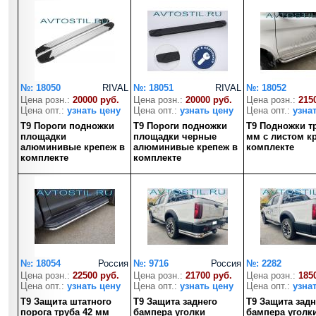
№: 18050
RIVAL
№: 18051
RIVAL
№: 18052
Цена розн.:
20000 руб.
Цена розн.:
20000 руб.
Цена розн.:
215
Цена опт.:
узнать цену
Цена опт.:
узнать цену
Цена опт.:
узна
T9 Пороги подножки
T9 Пороги подножки
T9 Подножки т
площадки
площадки черные
мм с листом к
алюминивые крепеж в
алюминивые крепеж в
комплекте
комплекте
комплекте
№: 18054
Россия
№: 9716
Россия
№: 2282
Цена розн.:
22500 руб.
Цена розн.:
21700 руб.
Цена розн.:
185
Цена опт.:
узнать цену
Цена опт.:
узнать цену
Цена опт.:
узна
T9 Защита штатного
T9 Защита заднего
T9 Защита задн
порога труба 42 мм
бампера уголки
бампера уголк