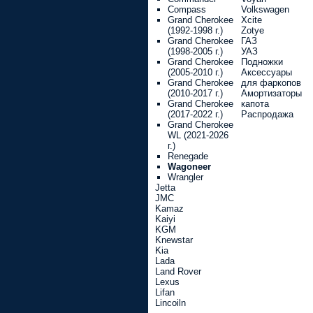
Compass
Volkswagen
Grand Cherokee
Xcite
(1992-1998 г.)
Zotye
Grand Cherokee
ГАЗ
(1998-2005 г.)
УАЗ
Grand Cherokee
Подножки
(2005-2010 г.)
Аксессуары
Grand Cherokee
для фаркопов
(2010-2017 г.)
Амортизаторы
Grand Cherokee
капота
(2017-2022 г.)
Распродажа
Grand Cherokee
WL (2021-2026
г.)
Renegade
Wagoneer
Wrangler
Jetta
JMC
Kamaz
Kaiyi
KGM
Knewstar
Kia
Lada
Land Rover
Lexus
Lifan
Lincoiln