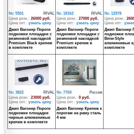
№: 5501
RIVAL
№: 18162
RIVAL
№: 12978
Цена розн.:
26000 руб.
Цена розн.:
27000 руб.
Цена розн.:
260
Цена опт.:
узнать цену
Цена опт.:
узнать цену
Цена опт.:
узна
Джип Вагонер Пороги
Джип Вагонер Пороги
Джип Вагонер 
подножки площадки с
подножки площадки с
подножки пло
резиновой накладкой
резиновой накладкой
Bmw-Style
Premium Black крепеж
Premium крепеж в
алюминивые к
в комплекте
комплекте
комплекте
№: 3822
RIVAL
№: 7769
Россия
Цена розн.:
23000 руб.
Цена розн.:
0 руб.
Цена опт.:
узнать цену
Цена опт.:
узнать цену
Джип Вагонер Пороги
Джип Вагонер Крепеж к
подножки площадки
порогам на раму сталь
черные алюминивые
4 мм
крепеж в комплекте