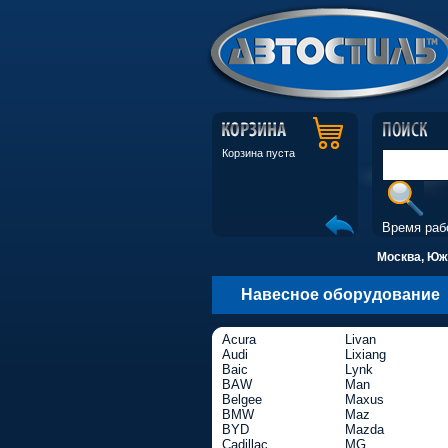
Корзина пуста
Время раб
Москва, Южн
Навесное оборудование
Acura
Livan
Audi
Lixiang
Baic
Lynk
BAW
Man
Belgee
Maxus
BMW
Maz
BYD
Mazda
Cadillac
MG