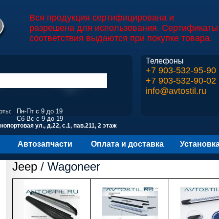
Вся продукция сертифицирована и
разрешена для использования. Сертификаты
соответствия выдаются при покупке товара.
Телефоны
+7 903-532-95-90
+7 903-532-90-02
info@avtostil.ru
оты:
Пн-Пт с 9 до 19
Сб-Вс с 9 до 19
опортовая ул., д.22, с.1, пав.211, 2 этаж
Автозапчасти
Оплата и доставка
Установк
Jeep
/ Wagoneer