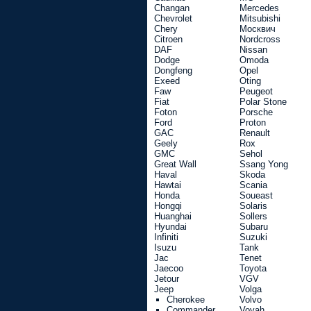
Changan
Mercedes
Chevrolet
Mitsubishi
Chery
Москвич
Citroen
Nordcross
DAF
Nissan
Dodge
Omoda
Dongfeng
Opel
Exeed
Oting
Faw
Peugeot
Fiat
Polar Stone
Foton
Porsche
Ford
Proton
GAC
Renault
Geely
Rox
GMC
Sehol
Great Wall
Ssang Yong
Haval
Skoda
Hawtai
Scania
Honda
Soueast
Hongqi
Solaris
Huanghai
Sollers
Hyundai
Subaru
Infiniti
Suzuki
Isuzu
Tank
Jac
Tenet
Jaecoo
Toyota
Jetour
VGV
Jeep
Volga
Cherokee
Volvo
Commander
Voyah