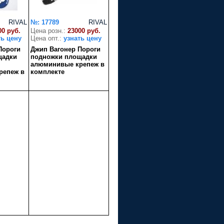
RIVAL
№: 17789
RIVAL
00 руб.
Цена розн.:
23000 руб.
ть цену
Цена опт.:
узнать цену
Пороги
Джип Вагонер Пороги
щадки
подножки площадки
алюминивые крепеж в
репеж в
комплекте