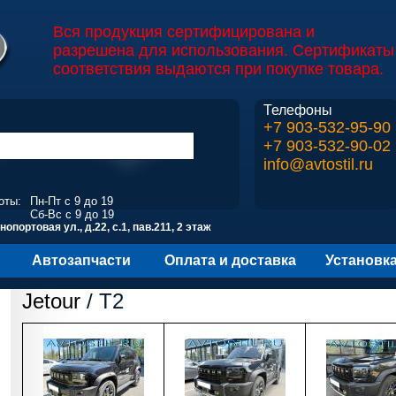
Вся продукция сертифицирована и
разрешена для использования. Сертификаты
соответствия выдаются при покупке товара.
Телефоны
+7 903-532-95-90
+7 903-532-90-02
info@avtostil.ru
оты:
Пн-Пт с 9 до 19
Сб-Вс с 9 до 19
опортовая ул., д.22, с.1, пав.211, 2 этаж
Автозапчасти
Оплата и доставка
Установк
Jetour
/ T2