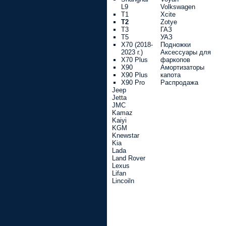
L9
Volkswagen
T1
Xcite
T2
Zotye
T3
ГАЗ
T5
УАЗ
X70 (2018-
Подножки
2023 г.)
Аксессуары для
X70 Plus
фаркопов
X90
Амортизаторы
X90 Plus
капота
X90 Pro
Распродажа
Jeep
Jetta
JMC
Kamaz
Kaiyi
KGM
Knewstar
Kia
Lada
Land Rover
Lexus
Lifan
Lincoiln