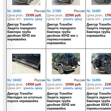
№: 16483
Россия
№: 17399
Россия
№: 16485
Цена розн.:
19300 руб.
Цена розн.:
22500 руб.
Цена розн.:
170
Цена опт.:
узнать цену
Цена опт.:
узнать цену
Цена опт.:
узна
Джетур Traveller
Джетур Traveller
Джетур Travelle
Защита переднего
Защита переднего
Защита передн
бампера труба
бампера труба
бампера труба
двойная 60/42 мм
двойная 60/42 мм с
нержавейка
нержавейка
перемычкаами
нержавейка
№: 14422
Россия
№: 16495
Россия
№: 16496
Цена розн.:
14500 руб.
Цена розн.:
19300 руб.
Цена розн.:
219
Цена опт.:
узнать цену
Цена опт.:
узнать цену
Цена опт.:
узна
Джетур Traveller
Джетур Traveller
Джетур Travelle
Накладки на штатные
Защита заднего
Защита заднег
пороги нержавейка
бампера труба
бампера труба
двойная 60/42 мм
двойная 60/42 
нержавейка
перемычкаами