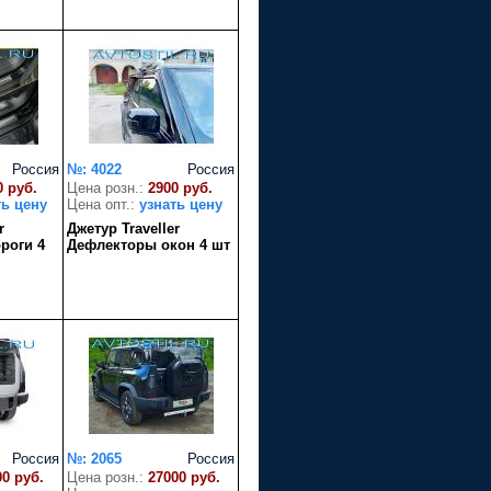
Россия
№: 4022
Россия
0 руб.
Цена розн.:
2900 руб.
ть цену
Цена опт.:
узнать цену
r
Джетур Traveller
роги 4
Дефлекторы окон 4 шт
Россия
№: 2065
Россия
00 руб.
Цена розн.:
27000 руб.