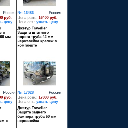
Россия
№: 16486
Россия
00 руб.
Цена розн.:
16400 руб.
ть цену
Цена опт.:
узнать цену
r
Джетур Traveller
его
Защита штатного
 60 мм
порога труба 42 мм
нержавейка крепеж в
комплекте
Россия
№: 17028
Россия
00 руб.
Цена розн.:
17000 руб.
ть цену
Цена опт.:
узнать цену
r
Джетур Traveller
о
Защита заднего
бампера труба 60 мм
мм с
нержавейка