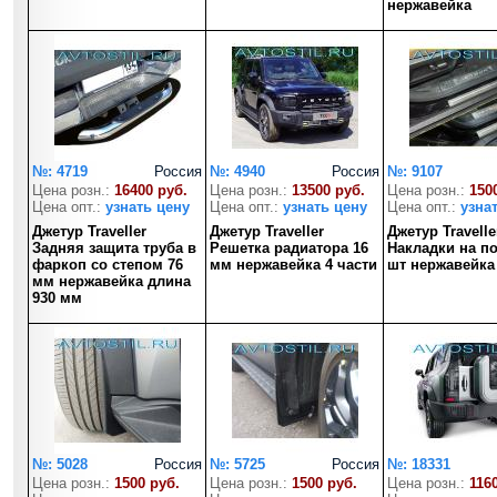
нержавейка
№: 4719
Россия
№: 4940
Россия
№: 9107
Цена розн.:
16400 руб.
Цена розн.:
13500 руб.
Цена розн.:
150
Цена опт.:
узнать цену
Цена опт.:
узнать цену
Цена опт.:
узна
Джетур Traveller
Джетур Traveller
Джетур Travelle
Задняя защита труба в
Решетка радиатора 16
Накладки на по
фаркоп со степом 76
мм нержавейка 4 части
шт нержавейка
мм нержавейка длина
930 мм
№: 5028
Россия
№: 5725
Россия
№: 18331
Цена розн.:
1500 руб.
Цена розн.:
1500 руб.
Цена розн.:
116