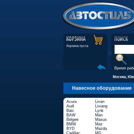
Корзина пуста
Время раб
Москва, Южн
Навесное оборудование
Acura
Livan
Audi
Lixiang
Baic
Lynk
BAW
Man
Belgee
Maxus
BMW
Maz
BYD
Mazda
Cadillac
MG