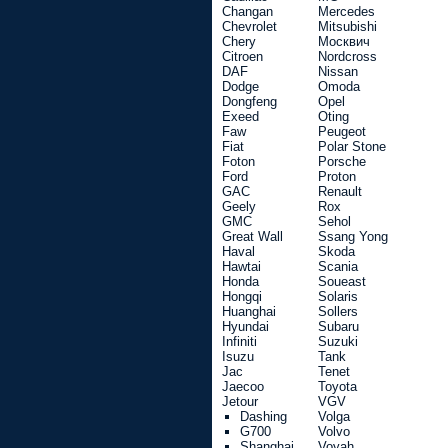
Changan
Mercedes
Chevrolet
Mitsubishi
Chery
Москвич
Citroen
Nordcross
DAF
Nissan
Dodge
Omoda
Dongfeng
Opel
Exeed
Oting
Faw
Peugeot
Fiat
Polar Stone
Foton
Porsche
Ford
Proton
GAC
Renault
Geely
Rox
GMC
Sehol
Great Wall
Ssang Yong
Haval
Skoda
Hawtai
Scania
Honda
Soueast
Hongqi
Solaris
Huanghai
Sollers
Hyundai
Subaru
Infiniti
Suzuki
Isuzu
Tank
Jac
Tenet
Jaecoo
Toyota
Jetour
VGV
Dashing
Volga
G700
Volvo
Shanghai
Voyah