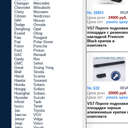
Changan
Mercedes
Chevrolet
Mitsubishi
Chery
Москвич
№: 16853
RIV
Citroen
Nordcross
Цена розн.:
24000 руб.
DAF
Nissan
Цена опт.:
узнать цену
Dodge
Omoda
VS7 Пороги подножки
Dongfeng
Opel
площадки с резиново
Exeed
Oting
накладкой Premium
Faw
Peugeot
Black крепеж в
Fiat
Polar Stone
комплекте
Foton
Porsche
Ford
Proton
GAC
Renault
Geely
Rox
GMC
Sehol
Great
Ssang Yong
Wall
Skoda
Haval
Scania
Hawtai
Soueast
Honda
Solaris
№: 632
RIV
Hongqi
Sollers
Цена розн.:
20000 руб.
Huanghai
Subaru
Цена опт.:
узнать цену
Hyundai
Suzuki
Infiniti
Tank
VS7 Пороги подножки
Isuzu
Tenet
площадки черные
Jac
Toyota
алюминивые крепеж 
Jaecoo
VGV
комплекте
Jetour
Volga
Jeep
Volvo
Jetta
Voyah