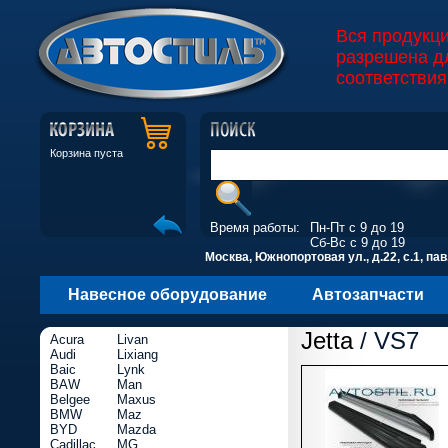
Вся продукц
разрешена д
соответствия
Корзина пуста
Время работы:
Пн-Пт с 9 до 19
Сб-Вс с 9 до 19
Москва, Южнопортовая ул., д.22, с.1, пав
Навесное оборудование
Автозапчасти
Jetta
/ VS7
Acura
Livan
Audi
Lixiang
Baic
Lynk
BAW
Man
Belgee
Maxus
BMW
Maz
BYD
Mazda
Cadillac
MG