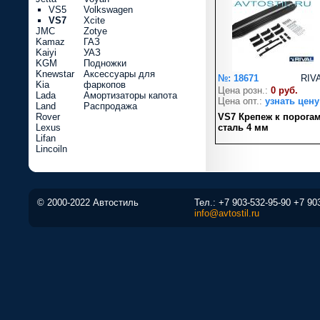
VS5
Volkswagen
VS7
Xcite
JMC
Zotye
Kamaz
ГАЗ
Kaiyi
УАЗ
KGM
Подножки
Knewstar
Аксессуары для
№: 18671
RIV
Kia
фаркопов
Цена розн.:
0 руб.
Lada
Амортизаторы капота
Цена опт.:
узнать цену
Land
Распродажа
Rover
VS7 Крепеж к порога
Lexus
сталь 4 мм
Lifan
Lincoiln
© 2000-2022 Автостиль
Тел.:
+7 903-532-95-90
+7 90
info@avtostil.ru