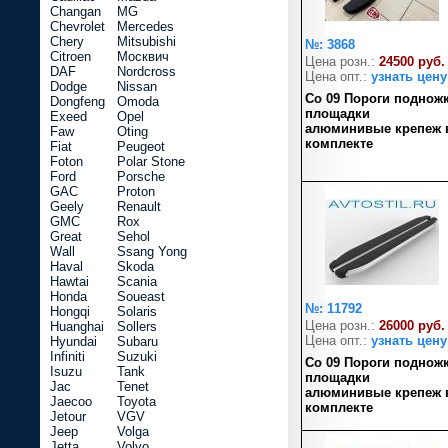
Changan
MG
Chevrolet
Mercedes
Chery
Mitsubishi
№: 3868
Citroen
Москвич
Цена розн.:
24500 руб.
DAF
Nordcross
Цена опт.:
узнать цену
Dodge
Nissan
Co 09 Пороги поднож
Dongfeng
Omoda
площадки
Exeed
Opel
алюминивые крепеж 
Faw
Oting
комплекте
Fiat
Peugeot
Foton
Polar Stone
Ford
Porsche
GAC
Proton
Geely
Renault
GMC
Rox
Great
Sehol
Wall
Ssang Yong
Haval
Skoda
Hawtai
Scania
Honda
Soueast
№: 11792
Hongqi
Solaris
Цена розн.:
26000 руб.
Huanghai
Sollers
Цена опт.:
узнать цену
Hyundai
Subaru
Infiniti
Suzuki
Co 09 Пороги поднож
Isuzu
Tank
площадки
Jac
Tenet
алюминивые крепеж 
Jaecoo
Toyota
комплекте
Jetour
VGV
Jeep
Volga
Jetta
Volvo