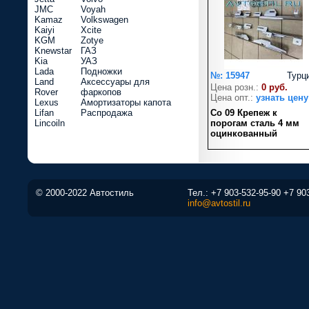
JMC
Voyah
Kamaz
Volkswagen
Kaiyi
Xcite
KGM
Zotye
Knewstar
ГАЗ
Kia
УАЗ
Lada
Подножки
№: 15947
Турц
Land
Аксессуары для
Цена розн.:
0 руб.
Rover
фаркопов
Цена опт.:
узнать цену
Lexus
Амортизаторы капота
Lifan
Распродажа
Co 09 Крепеж к
Lincoiln
порогам сталь 4 мм
оцинкованный
© 2000-2022 Автостиль
Тел.:
+7 903-532-95-90
+7 90
info@avtostil.ru