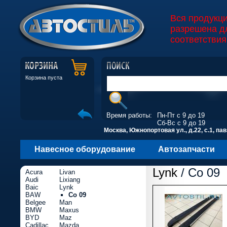
Вся продукц
разрешена д
соответствия
Корзина пуста
Время работы:
Пн-Пт с 9 до 19
Сб-Вс с 9 до 19
Москва, Южнопортовая ул., д.22, с.1, пав
Навесное оборудование
Автозапчасти
Lynk
/ Co 09
Acura
Livan
Audi
Lixiang
Baic
Lynk
BAW
Co 09
Belgee
Man
BMW
Maxus
BYD
Maz
Cadillac
Mazda