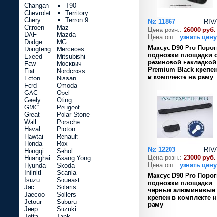
Changan
T90
Chevrolet
Territory
Chery
Terron 9
№: 11867
RIV
Citroen
Maz
Цена розн.:
26000 руб.
DAF
Mazda
Цена опт.:
узнать цену
Dodge
MG
Максус D90 Pro Порог
Dongfeng
Mercedes
подножки площадки 
Exeed
Mitsubishi
резиновой накладкой
Faw
Москвич
Premium Black крепе
Fiat
Nordcross
в комплекте на раму
Foton
Nissan
Ford
Omoda
GAC
Opel
Geely
Oting
GMC
Peugeot
Great
Polar Stone
Wall
Porsche
Haval
Proton
Hawtai
Renault
Honda
Rox
№: 12203
RIV
Hongqi
Sehol
Цена розн.:
23000 руб.
Huanghai
Ssang Yong
Цена опт.:
узнать цену
Hyundai
Skoda
Infiniti
Scania
Максус D90 Pro Порог
Isuzu
Soueast
подножки площадки
Jac
Solaris
черные алюминивые
Jaecoo
Sollers
крепеж в комплекте н
Jetour
Subaru
раму
Jeep
Suzuki
Jetta
Tank