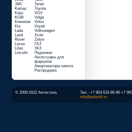
JMC
Tenet
Kamaz
Toyota
Kaiyi
VGV
KGM
Volga
Knewstar
Volvo
Kia
Voyah
Lada
Volkswagen
Land
Xcite
Rover
Zotye
Lexus
ГАЗ
Lifan
УАЗ
Lincoiln
Подножки
Аксессуары для
фаркопов
Амортизаторы капота
Распродажа
© 2000-2022 Автостиль
Тел.:
+7 903-532-95-90
+7 90
info@avtostil.ru