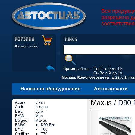
Вся продукц
разрешена д
соответствия
Корзина пуста
Время работы:
Пн-Пт с 9 до 19
Сб-Вс с 9 до 19
Москва, Южнопортовая ул., д.22, с.1, пав
Навесное оборудование
Автозапчасти
Maxus
/ D90 
Acura
Livan
Audi
Lixiang
Baic
Lynk
BAW
Man
Belgee
Maxus
BMW
D90 Pro
BYD
T60
Cadillac
T70