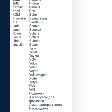
JMC
Proton
Kamaz
Renault
Kaiyi
Rox
KGM
Sehol
Knewstar
Ssang Yong
Kia
Skoda
Lada
Scania
Land
Soueast
Rover
Solaris
Lexus
Sollers
Lifan
Subaru
Lincoiln
Suzuki
Tank
Tenet
Toyota
VGV
Volga
Volvo
Voyah
Volkswagen
Xcite
Zotye
ГАЗ
УАЗ
Подножки
Аксессуары для
фаркопов
Амортизаторы капота
Распродажа