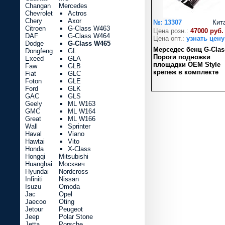
Changan
Mercedes
Chevrolet
Actros
Chery
Axor
№: 13307
Кит
Citroen
G-Class W463
Цена розн.:
47000 руб.
DAF
G-Class W464
Цена опт.:
узнать цену
Dodge
G-Class W465
Мерседес бенц G-Clas
Dongfeng
GL
Пороги подножки
Exeed
GLA
площадки OEM Style
Faw
GLB
крепеж в комплекте
Fiat
GLC
Foton
GLE
Ford
GLK
GAC
GLS
Geely
ML W163
GMC
ML W164
Great
ML W166
Wall
Sprinter
Haval
Viano
Hawtai
Vito
Honda
X-Class
Hongqi
Mitsubishi
Huanghai
Москвич
Hyundai
Nordcross
Infiniti
Nissan
Isuzu
Omoda
Jac
Opel
Jaecoo
Oting
Jetour
Peugeot
Jeep
Polar Stone
Jetta
Porsche