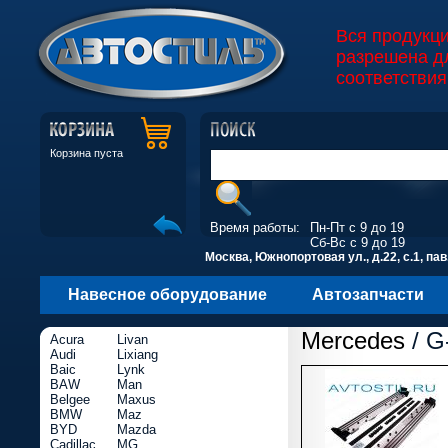
Вся продукц
разрешена д
соответствия
Корзина пуста
Время работы:
Пн-Пт с 9 до 19
Сб-Вс с 9 до 19
Москва, Южнопортовая ул., д.22, с.1, пав
Навесное оборудование
Автозапчасти
Mercedes
/ G
Acura
Livan
Audi
Lixiang
Baic
Lynk
BAW
Man
Belgee
Maxus
BMW
Maz
BYD
Mazda
Cadillac
MG