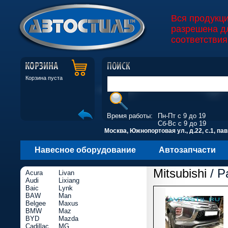
Вся продукц
разрешена д
соответствия
Корзина пуста
Время работы:
Пн-Пт с 9 до 19
Сб-Вс с 9 до 19
Москва, Южнопортовая ул., д.22, с.1, пав
Навесное оборудование
Автозапчасти
Mitsubishi
/ P
Acura
Livan
Audi
Lixiang
Baic
Lynk
BAW
Man
Belgee
Maxus
BMW
Maz
BYD
Mazda
Cadillac
MG