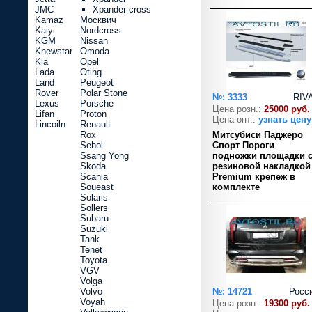
JMC
Xpander cross
Kamaz
Москвич
Kaiyi
Nordcross
KGM
Nissan
Knewstar
Omoda
Kia
Opel
Lada
Oting
Land
Peugeot
Rover
Polar Stone
№: 3333
RIV
Lexus
Porsche
Цена розн.:
25000 руб.
Lifan
Proton
Цена опт.:
узнать цену
Lincoiln
Renault
Rox
Митсубиси Паджеро
Sehol
Спорт Пороги
Ssang Yong
подножки площадки 
Skoda
резиновой накладкой
Scania
Premium крепеж в
Soueast
комплекте
Solaris
Sollers
Subaru
Suzuki
Tank
Tenet
Toyota
VGV
Volga
Volvo
№: 14721
Росс
Voyah
Цена розн.:
19300 руб.