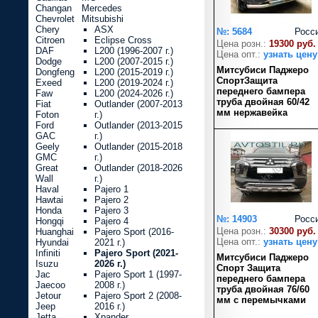
Changan
Mercedes
Chevrolet
Mitsubishi
Chery
ASX
№: 5684
Росс
Citroen
Eclipse Cross
Цена розн.:
19300 руб.
DAF
L200 (1996-2007 г.)
Цена опт.:
узнать цену
Dodge
L200 (2007-2015 г.)
Митсубиси Паджеро
Dongfeng
L200 (2015-2019 г.)
СпортЗащита
Exeed
L200 (2019-2024 г.)
переднего бампера
Faw
L200 (2024-2026 г.)
труба двойная 60/42
Fiat
Outlander (2007-2013
мм нержавейка
Foton
г.)
Ford
Outlander (2013-2015
GAC
г.)
Geely
Outlander (2015-2018
GMC
г.)
Great
Outlander (2018-2026
Wall
г.)
Haval
Pajero 1
Hawtai
Pajero 2
Honda
Pajero 3
№: 14903
Росс
Hongqi
Pajero 4
Цена розн.:
30300 руб.
Huanghai
Pajero Sport (2016-
Цена опт.:
узнать цену
Hyundai
2021 г.)
Infiniti
Pajero Sport (2021-
Митсубиси Паджеро
Isuzu
2026 г.)
Спорт Защита
Jac
Pajero Sport 1 (1997-
переднего бампера
Jaecoo
2008 г.)
труба двойная 76/60
Jetour
Pajero Sport 2 (2008-
мм с перемычками
Jeep
2016 г.)
Jetta
Xpander