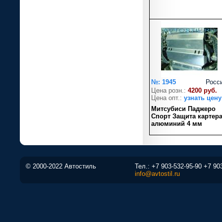
№: 1945
Росс
Цена розн.:
4200 руб.
Цена опт.:
узнать цену
Митсубиси Паджеро
Спорт Защита картер
алюминий 4 мм
© 2000-2022 Автостиль
Тел.:
+7 903-532-95-90
+7 90
info@avtostil.ru