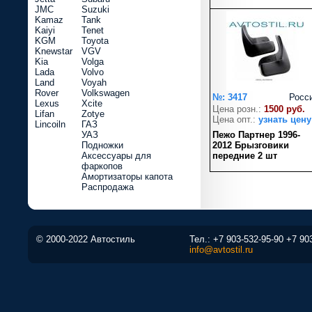
JMC
Suzuki
Kamaz
Tank
Kaiyi
Tenet
KGM
Toyota
Knewstar
VGV
Kia
Volga
Lada
Volvo
Land
Voyah
Rover
Volkswagen
№: 3417
Росс
Lexus
Xcite
Цена розн.:
1500 руб.
Lifan
Zotye
Цена опт.:
узнать цену
Lincoiln
ГАЗ
УАЗ
Пежо Партнер 1996-
Подножки
2012 Брызговики
Аксессуары для
передние 2 шт
фаркопов
Амортизаторы капота
Распродажа
© 2000-2022 Автостиль
Тел.:
+7 903-532-95-90
+7 90
info@avtostil.ru