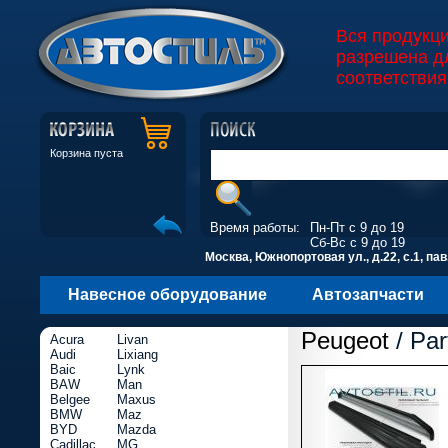
Вся продукц
разрешена д
соответствия
Корзина пуста
Время работы:
Пн-Пт с 9 до 19
Сб-Вс с 9 до 19
Москва, Южнопортовая ул., д.22, с.1, пав
Навесное оборудование
Автозапчасти
Peugeot
/ Par
Acura
Livan
Audi
Lixiang
Baic
Lynk
BAW
Man
Belgee
Maxus
BMW
Maz
BYD
Mazda
Cadillac
MG