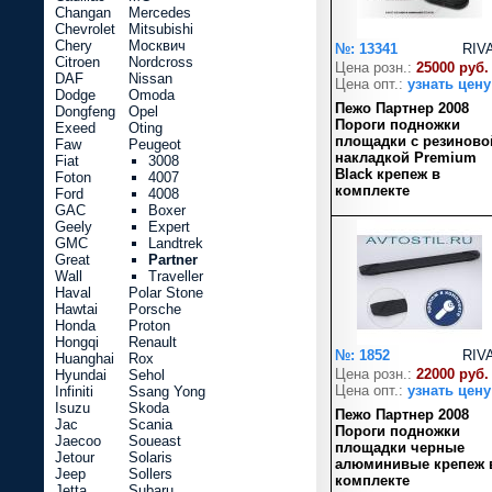
Changan
Mercedes
Chevrolet
Mitsubishi
Chery
Москвич
№: 13341
RIV
Citroen
Nordcross
Цена розн.:
25000 руб.
DAF
Nissan
Цена опт.:
узнать цену
Dodge
Omoda
Пежо Партнер 2008
Dongfeng
Opel
Пороги подножки
Exeed
Oting
площадки с резиново
Faw
Peugeot
накладкой Premium
Fiat
3008
Black крепеж в
Foton
4007
комплекте
Ford
4008
GAC
Boxer
Geely
Expert
GMC
Landtrek
Great
Partner
Wall
Traveller
Haval
Polar Stone
Hawtai
Porsche
Honda
Proton
Hongqi
Renault
№: 1852
RIV
Huanghai
Rox
Цена розн.:
22000 руб.
Hyundai
Sehol
Цена опт.:
узнать цену
Infiniti
Ssang Yong
Isuzu
Skoda
Пежо Партнер 2008
Jac
Scania
Пороги подножки
Jaecoo
Soueast
площадки черные
Jetour
Solaris
алюминивые крепеж 
Jeep
Sollers
комплекте
Jetta
Subaru