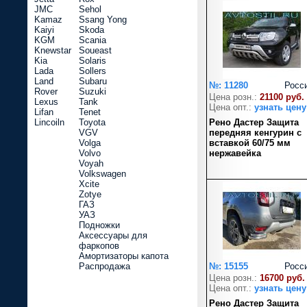
JMC
Sehol
Kamaz
Ssang Yong
Kaiyi
Skoda
KGM
Scania
Knewstar
Soueast
Kia
Solaris
Lada
Sollers
Land
Subaru
№: 11280
Росс
Rover
Suzuki
Цена розн.:
21100 руб.
Lexus
Tank
Цена опт.:
узнать цену
Lifan
Tenet
Lincoiln
Toyota
Рено Дастер Защита
VGV
передняя кенгурин с
Volga
вставкой 60/75 мм
Volvo
нержавейка
Voyah
Volkswagen
Xcite
Zotye
ГАЗ
УАЗ
Подножки
Аксессуары для
фаркопов
Амортизаторы капота
Распродажа
№: 15155
Росс
Цена розн.:
16700 руб.
Цена опт.:
узнать цену
Рено Дастер Защита