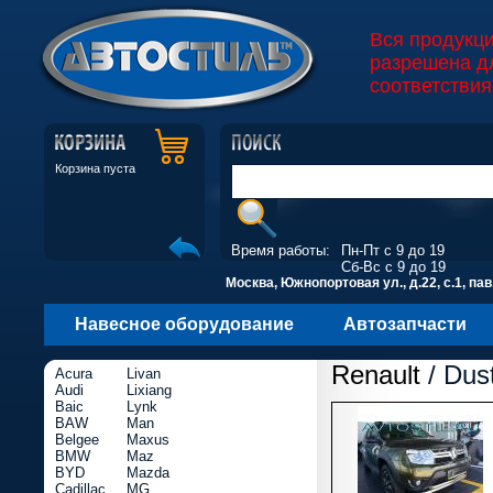
Вся продукц
разрешена д
соответствия
Корзина пуста
Время работы:
Пн-Пт с 9 до 19
Сб-Вс с 9 до 19
Москва, Южнопортовая ул., д.22, с.1, пав
Навесное оборудование
Автозапчасти
Renault
/ Dust
Acura
Livan
Audi
Lixiang
Baic
Lynk
BAW
Man
Belgee
Maxus
BMW
Maz
BYD
Mazda
Cadillac
MG