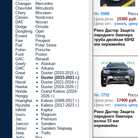
Changan
Mercedes
Chevrolet
Mitsubishi
Chery
Москвич
№: 6588
Росс
Citroen
Nordcross
Цена розн.:
19300 руб.
DAF
Nissan
Цена опт.:
узнать цену
Dodge
Omoda
Рено Дастер Защита
Dongfeng
Opel
переднего бампера
Exeed
Oting
труба двойная 60/42
Faw
Peugeot
мм нержавейка
Fiat
Polar Stone
Foton
Porsche
Ford
Proton
GAC
Renault
Geely
Alaskan
GMC
Arkana
Great
Duster (2010-2015 г.)
Wall
Duster (2015-2021 г.)
Haval
Duster (2021-2024 г.)
Hawtai
Duster (2024-2026 г.)
Honda
Grand Koleos (2024-
№: 7752
Росс
Hongqi
2026 г.)
Цена розн.:
17400 руб.
Huanghai
Kaleos (2008-2017 г.)
Цена опт.:
узнать цену
Hyundai
Kaleos (2017-2023 г.)
Infiniti
Kaptur
Рено Дастер Защита
Isuzu
Magnum
переднего бампера
Jac
Premium
волна 53 мм
Jaecoo
Sandero
нержавейка
Jetour
Sandero Stepway
Jeep
Trafic
Jetta
Rox