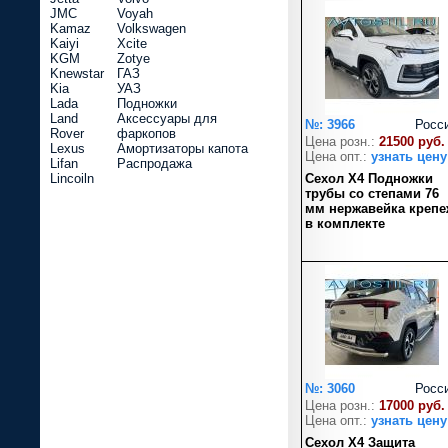
JMC
Voyah
Kamaz
Volkswagen
Kaiyi
Xcite
KGM
Zotye
Knewstar
ГАЗ
Kia
УАЗ
Lada
Подножки
Land
Аксессуары для
№: 3966
Росс
Rover
фаркопов
Цена розн.:
21500 руб.
Lexus
Амортизаторы капота
Цена опт.:
узнать цену
Lifan
Распродажа
Lincoiln
Сехол Х4 Подножки
трубы со степами 76
мм нержавейка крепе
в комплекте
№: 3060
Росс
Цена розн.:
17000 руб.
Цена опт.:
узнать цену
Сехол Х4 Защита