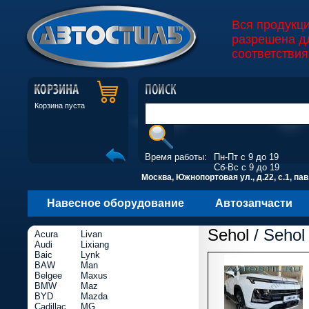
Вся продукц
разрешена д
соответствия
Корзина пуста
Время работы:
Пн-Пт с 9 до 19
Сб-Вс с 9 до 19
Москва, Южнопортовая ул., д.22, с.1, пав
Навесное оборудование
Автозапчасти
Sehol
/ Sehol
Acura
Livan
Audi
Lixiang
Baic
Lynk
BAW
Man
Belgee
Maxus
BMW
Maz
BYD
Mazda
Cadillac
MG