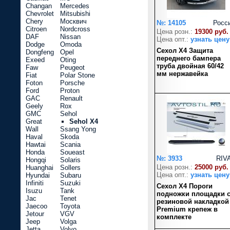
Changan
Mercedes
Chevrolet
Mitsubishi
Chery
Москвич
№: 14105
Росс
Citroen
Nordcross
Цена розн.:
19300 руб.
DAF
Nissan
Цена опт.:
узнать цену
Dodge
Omoda
Сехол Х4 Защита
Dongfeng
Opel
переднего бампера
Exeed
Oting
труба двойная 60/42
Faw
Peugeot
мм нержавейка
Fiat
Polar Stone
Foton
Porsche
Ford
Proton
GAC
Renault
Geely
Rox
GMC
Sehol
Great
Sehol X4
Wall
Ssang Yong
Haval
Skoda
Hawtai
Scania
Honda
Soueast
№: 3933
RIV
Hongqi
Solaris
Цена розн.:
25000 руб.
Huanghai
Sollers
Цена опт.:
узнать цену
Hyundai
Subaru
Infiniti
Suzuki
Сехол Х4 Пороги
Isuzu
Tank
подножки площадки 
Jac
Tenet
резиновой накладкой
Jaecoo
Toyota
Premium крепеж в
Jetour
VGV
комплекте
Jeep
Volga
Jetta
Volvo