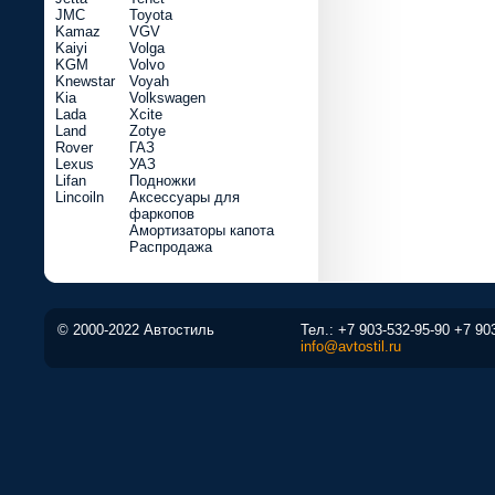
JMC
Toyota
Kamaz
VGV
Kaiyi
Volga
KGM
Volvo
Knewstar
Voyah
Kia
Volkswagen
Lada
Xcite
Land
Zotye
Rover
ГАЗ
Lexus
УАЗ
Lifan
Подножки
Lincoiln
Аксессуары для
фаркопов
Амортизаторы капота
Распродажа
© 2000-2022 Автостиль
Тел.:
+7 903-532-95-90
+7 90
info@avtostil.ru