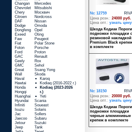
Changan
Mercedes
Chevrolet
Mitsubishi
Chery
Москвич
№: 12759
RIV
Citroen
Nordcross
Цена розн.:
24000 руб.
DAF
Nissan
Цена опт.:
узнать цену
Dodge
Omoda
Шкода Кодиак Пороги
Dongfeng
Opel
подножки площадки 
Exeed
Oting
резиновой накладкой
Faw
Peugeot
Premium Black крепе
Fiat
Polar Stone
в комплекте
Foton
Porsche
Ford
Proton
GAC
Renault
Geely
Rox
GMC
Sehol
Great
Ssang Yong
Wall
Skoda
Haval
Karoq
Hawtai
Kodiaq (2016-2022 г.)
Honda
Kodiaq (2023-2026
№: 18150
RIV
Hongqi
г.)
Цена розн.:
20000 руб.
Huanghai
Yeti
Цена опт.:
узнать цену
Hyundai
Scania
Infiniti
Soueast
Шкода Кодиак Пороги
Isuzu
Solaris
подножки площадки
Jac
Sollers
черные алюминивые
Jaecoo
Subaru
крепеж в комплекте
Jetour
Suzuki
Jeep
Tank
Jetta
Tenet