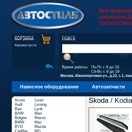
Вся продукц
разрешена д
соответствия
Корзина пуста
Время работы:
Пн-Пт с 9 до 19
Сб-Вс с 9 до 19
Москва, Южнопортовая ул., д.22, с.1, пав
Навесное оборудование
Автозапчасти
Skoda
/ Kodia
Acura
Livan
Audi
Lixiang
Baic
Lynk
BAW
Man
Belgee
Maxus
BMW
Maz
BYD
Mazda
Cadillac
MG