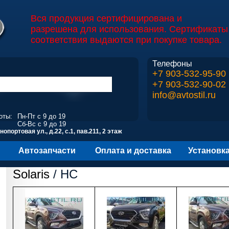
Вся продукция сертифицирована и
разрешена для использования. Сертификаты
соответствия выдаются при покупке товара.
Телефоны
+7 903-532-95-90
+7 903-532-90-02
info@avtostil.ru
оты:
Пн-Пт с 9 до 19
Сб-Вс с 9 до 19
опортовая ул., д.22, с.1, пав.211, 2 этаж
Автозапчасти
Оплата и доставка
Установк
Solaris
/ HC