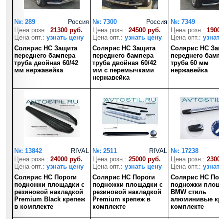
№: 289
Россия
№: 7300
Россия
№: 7349
Цена розн.:
21300 руб.
Цена розн.:
24500 руб.
Цена розн.:
190
Цена опт.:
узнать цену
Цена опт.:
узнать цену
Цена опт.:
узна
Солярис HC Защита
Солярис HC Защита
Солярис HC За
переднего бампера
переднего бампера
переднего бам
труба двойная 60/42
труба двойная 60/42
труба 60 мм
мм нержавейка
мм с перемычками
нержавейка
нержавейка
№: 13842
RIVAL
№: 2511
RIVAL
№: 17238
Цена розн.:
24000 руб.
Цена розн.:
25000 руб.
Цена розн.:
230
Цена опт.:
узнать цену
Цена опт.:
узнать цену
Цена опт.:
узна
Солярис HC Пороги
Солярис HC Пороги
Солярис HC По
подножки площадки с
подножки площадки с
подножки пло
резиновой накладкой
резиновой накладкой
BMW стиль
Premium Black крепеж
Premium крепеж в
алюминивые к
в комплекте
комплекте
комплекте