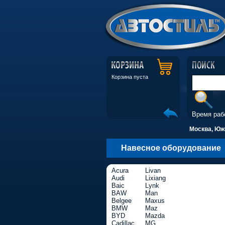
Корзина пуста
Время раб
Москва, Южн
Навесное оборудование
Acura
Livan
Audi
Lixiang
Baic
Lynk
BAW
Man
Belgee
Maxus
BMW
Maz
BYD
Mazda
Cadillac
MG