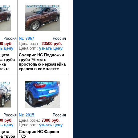
Россия
№: 7967
Россия
00 руб.
Цена розн.:
23500 руб.
ть цену
Цена опт.:
узнать цену
щита
Солярис HC Подножки
а труба
труба 76 мм с
йка
простопью нержавейка
лекте
крепеж в комплекте
Россия
№: 2015
Россия
00 руб.
Цена розн.:
7300 руб.
ть цену
Цена опт.:
узнать цену
щита
Солярис HC Фаркоп
а труба
ТСУ