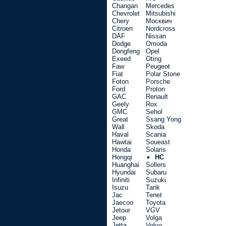
Changan
Mercedes
Chevrolet
Mitsubishi
Chery
Москвич
Citroen
Nordcross
DAF
Nissan
Dodge
Omoda
Dongfeng
Opel
Exeed
Oting
Faw
Peugeot
Fiat
Polar Stone
Foton
Porsche
Ford
Proton
GAC
Renault
Geely
Rox
GMC
Sehol
Great
Ssang Yong
Wall
Skoda
Haval
Scania
Hawtai
Soueast
Honda
Solaris
Hongqi
HC
Huanghai
Sollers
Hyundai
Subaru
Infiniti
Suzuki
Isuzu
Tank
Jac
Tenet
Jaecoo
Toyota
Jetour
VGV
Jeep
Volga
Jetta
Volvo