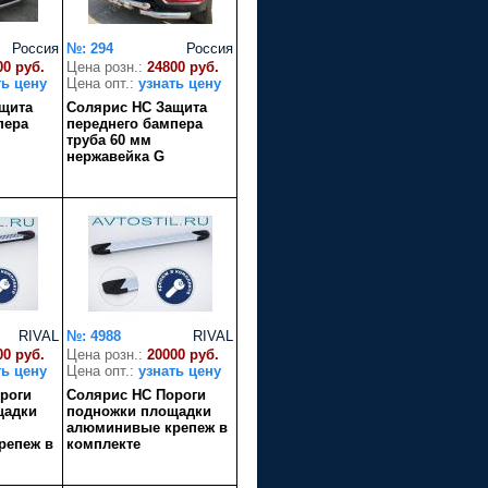
Россия
№: 294
Россия
00 руб.
Цена розн.:
24800 руб.
ть цену
Цена опт.:
узнать цену
щита
Солярис HC Защита
пера
переднего бампера
труба 60 мм
нержавейка G
RIVAL
№: 4988
RIVAL
00 руб.
Цена розн.:
20000 руб.
ть цену
Цена опт.:
узнать цену
роги
Солярис HC Пороги
щадки
подножки площадки
алюминивые крепеж в
репеж в
комплекте