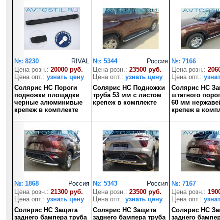
№: 8230
RIVAL
№: 5344
Россия
№: 7166
Цена розн.:
20000 руб.
Цена розн.:
23500 руб.
Цена розн.:
206
Цена опт.:
узнать цену
Цена опт.:
узнать цену
Цена опт.:
узна
Солярис HC Пороги
Солярис HC Подножки
Солярис HC За
подножки площадки
труба 53 мм с листом
штатного порог
черные алюминивые
крепеж в комплекте
60 мм нержаве
крепеж в комплекте
крепеж в комп
№: 1868
Россия
№: 5343
Россия
№: 7167
Цена розн.:
21300 руб.
Цена розн.:
23500 руб.
Цена розн.:
190
Цена опт.:
узнать цену
Цена опт.:
узнать цену
Цена опт.:
узна
Солярис HC Защита
Солярис HC Защита
Солярис HC За
заднего бампера труба
заднего бампера труба
заднего бампер