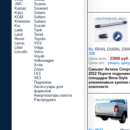
JMC
Scania
Kamaz
Soueast
Kaiyi
Solaris
KGM
Sollers
Knewstar
Subaru
Kia
Suzuki
Lada
Tank
Land
Tenet
Rover
Toyota
Lexus
VGV
Lifan
Volga
№:
RIVAL D193AL.5304
Lincoiln
Volvo
339
Voyah
Цена розн.:
23000 руб.
Volkswagen
Цена опт.:
узнать цену
Xcite
Zotye
Саньенг Актион Спор
ГАЗ
2012 Пороги подножк
УАЗ
площадки Bmw-Style
Подножки
алюминивые крепеж 
Аксессуары для
комплекте
фаркопов
Амортизаторы капота
Распродажа