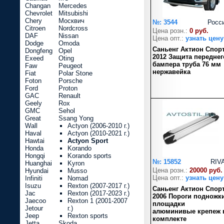
Changan
Mercedes
Chevrolet
Mitsubishi
Chery
Москвич
№: 3544
Росс
Citroen
Nordcross
Цена розн.:
0 руб.
DAF
Nissan
Цена опт.:
узнать цену
Dodge
Omoda
Саньенг Актион Спор
Dongfeng
Opel
2012 Защита переднег
Exeed
Oting
бампера труба 76 мм
Faw
Peugeot
нержавейка
Fiat
Polar Stone
Foton
Porsche
Ford
Proton
GAC
Renault
Geely
Rox
GMC
Sehol
Great
Ssang Yong
Wall
Actyon (2006-2010 г.)
Haval
Actyon (2010-2021 г.)
Hawtai
Actyon Sport
Honda
Korando
Hongqi
Korando sports
№: 15852
RIV
Huanghai
Kyron
Цена розн.:
20000 руб.
Hyundai
Musso
Цена опт.:
узнать цену
Infiniti
Nomad
Isuzu
Rexton (2007-2017 г.)
Саньенг Актион Спор
Jac
Rexton (2017-2023 г.)
2006 Пороги подножк
Jaecoo
Rexton 1 (2001-2007
площадки
Jetour
г.)
алюминивые крепеж 
Jeep
Rexton sports
комплекте
Jetta
Skoda