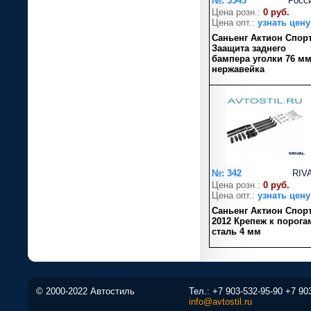
№: 3543
Росс
Цена розн.:
0 руб.
Цена опт.:
узнать цену
Саньенг Актион Спор
Заащита заднего
бампера уголки 76 м
нержавейка
№: 342
RIV
Цена розн.:
0 руб.
Цена опт.:
узнать цену
Саньенг Актион Спор
2012 Крепеж к порога
сталь 4 мм
© 2000-2022 Автостиль
Тел.:
+7 903-532-95-90
+7 90
info@avtostil.ru