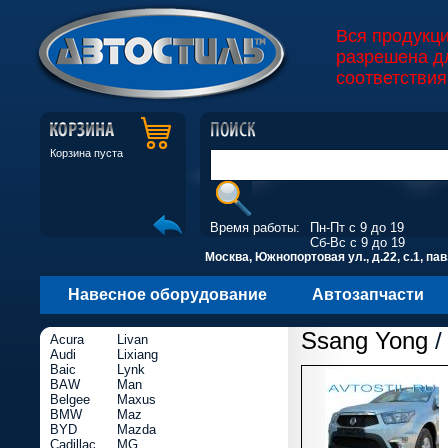
Вся продукц
разрешена д
соответствия
Корзина пуста
Время работы:
Пн-Пт с 9 до 19
Сб-Вс с 9 до 19
Москва, Южнопортовая ул., д.22, с.1, пав
Навесное оборудование
Автозапчасти
Ssang Yong
/
Acura
Livan
Audi
Lixiang
Baic
Lynk
BAW
Man
Belgee
Maxus
BMW
Maz
BYD
Mazda
Cadillac
MG