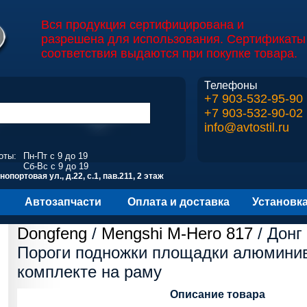
Вся продукция сертифицирована и
разрешена для использования. Сертификаты
соответствия выдаются при покупке товара.
Телефоны
+7 903-532-95-90
+7 903-532-90-02
info@avtostil.ru
оты:
Пн-Пт с 9 до 19
Сб-Вс с 9 до 19
опортовая ул., д.22, с.1, пав.211, 2 этаж
Автозапчасти
Оплата и доставка
Установк
Dongfeng
/
Mengshi M-Hero 817
/ Донг
Пороги подножки площадки алюмини
комплекте на раму
Описание товара