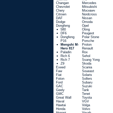
Changan
Mercedes
Chevrolet
Mitsubishi
Chery
Москвич
Citroen
Nordcross
DAF
Nissan
Dodge
Omoda
Dongfeng
Opel
580
Oting
DF6
Peugeot
Dongfeng
Polar Stone
P16
Porsche
Mengshi M-
Proton
Hero 817
Renault
Paladin
Rox
Rich 6
Sehol
Rich 7
Ssang Yong
Z9
Skoda
Exeed
Scania
Faw
Soueast
Fiat
Solaris
Foton
Sollers
Ford
Subaru
GAC
Suzuki
Geely
Tank
GMC
Tenet
Great Wall
Toyota
Haval
VGV
Hawtai
Volga
Honda
Volvo
Hongqi
Voyah