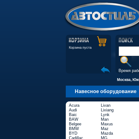
Корзина пуста
Время раб
Москва, Южн
Навесное оборудование
Acura
Livan
Audi
Lixiang
Baic
Lynk
BAW
Man
Belgee
Maxus
BMW
Maz
BYD
Mazda
Cadillac
MG