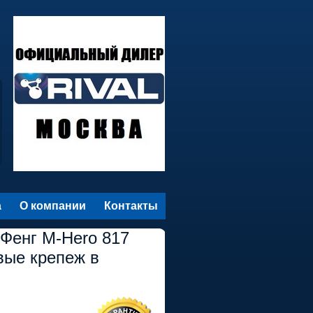
а
О компании
Контакты
 Фенг M-Hero 817
вые крепеж в