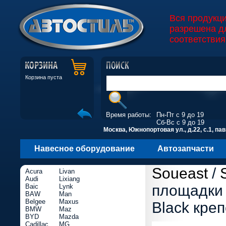
Вся продукц
разрешена д
соответствия
Корзина пуста
Время работы:
Пн-Пт с 9 до 19
Сб-Вс с 9 до 19
Москва, Южнопортовая ул., д.22, с.1, пав
Навесное оборудование
Автозапчасти
Soueast
/
Acura
Livan
Audi
Lixiang
площадки 
Baic
Lynk
BAW
Man
Belgee
Maxus
Black кре
BMW
Maz
BYD
Mazda
Cadillac
MG