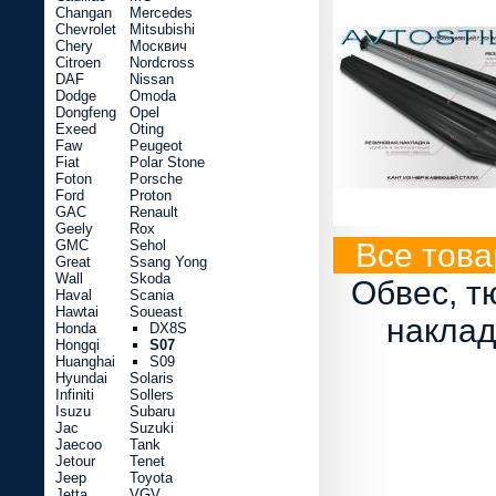
Changan
Mercedes
Chevrolet
Mitsubishi
Chery
Москвич
Citroen
Nordcross
DAF
Nissan
Dodge
Omoda
Dongfeng
Opel
Exeed
Oting
Faw
Peugeot
Fiat
Polar Stone
Foton
Porsche
Ford
Proton
GAC
Renault
Geely
Rox
GMC
Sehol
Все това
Great
Ssang Yong
Wall
Skoda
Обвес, т
Haval
Scania
Hawtai
Soueast
наклад
Honda
DX8S
Hongqi
S07
Huanghai
S09
Hyundai
Solaris
Infiniti
Sollers
Isuzu
Subaru
Jac
Suzuki
Jaecoo
Tank
Jetour
Tenet
Jeep
Toyota
Jetta
VGV