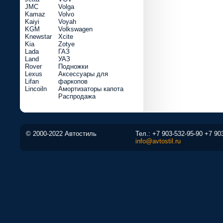
JMC
Volga
Kamaz
Volvo
Kaiyi
Voyah
KGM
Volkswagen
Knewstar
Xcite
Kia
Zotye
Lada
ГАЗ
Land
УАЗ
Rover
Подножки
Lexus
Аксессуары для
Lifan
фаркопов
Lincoiln
Амортизаторы капота
Распродажа
© 2000-2022 Автостиль
Тел.:
+7 903-532-95-90
+7 90
info@avtostil.ru