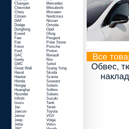
Changan
Mercedes
Chevrolet
Mitsubishi
Chery
Москвич
Citroen
Nordcross
DAF
Nissan
Dodge
Omoda
Dongfeng
Opel
Exeed
Oting
Faw
Peugeot
Fiat
Polar Stone
Foton
Porsche
Ford
Proton
Все това
GAC
Renault
Geely
Rox
GMC
Sehol
Обвес, т
Great Wall
Ssang Yong
Haval
Skoda
наклад
Hawtai
Scania
Honda
Soueast
Hongqi
Solaris
Huanghai
Sollers
Hyundai
Subaru
Infiniti
Suzuki
Isuzu
Tank
Jac
Tenet
Jaecoo
Toyota
Jetour
VGV
Jeep
Volga
Jetta
Volvo
JMC
Voyah