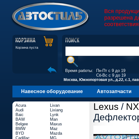
Вся продукц
разрешена д
соответствия
Корзина пуста
Время работы:
Пн-Пт с 9 до 19
Сб-Вс с 9 до 19
Москва, Южнопортовая ул., д.22, с.1, пав
Навесное оборудование
Автозапчасти
Lexus
/
NX
Acura
Livan
Audi
Lixiang
Дефлекто
Baic
Lynk
BAW
Man
Belgee
Maxus
BMW
Maz
BYD
Mazda
Cadillac
MG