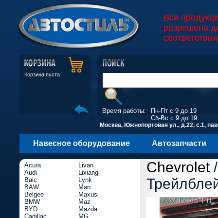
Вся продукц
разрешена д
соответствия
Корзина пуста
Время работы:
Пн-Пт с 9 до 19
Сб-Вс с 9 до 19
Москва, Южнопортовая ул., д.22, с.1, пав
Навесное оборудование
Автозапчасти
Chevrolet
Acura
Livan
Audi
Lixiang
Трейлблей
Baic
Lynk
BAW
Man
Belgee
Maxus
BMW
Maz
BYD
Mazda
Cadillac
MG