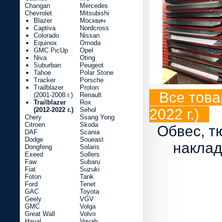
Changan
Mercedes
Chevrolet
Mitsubishi
Blazer
Москвич
Captiva
Nordcross
Colorado
Nissan
Equinox
Omoda
GMC PicUp
Opel
Niva
Oting
Suburban
Peugeot
Tahoe
Polar Stone
Tracker
Porsche
Trailblazer
Proton
Все товар
(2001-2008 г.)
Renault
Trailblazer
Rox
(2012-2022 г.)
Sehol
2022 г.)
Chery
Ssang Yong
Citroen
Skoda
Обвес, т
DAF
Scania
Dodge
Soueast
наклад
Dongfeng
Solaris
Exeed
Sollers
Faw
Subaru
Fiat
Suzuki
Foton
Tank
Ford
Tenet
GAC
Toyota
Geely
VGV
GMC
Volga
Great Wall
Volvo
Haval
Voyah