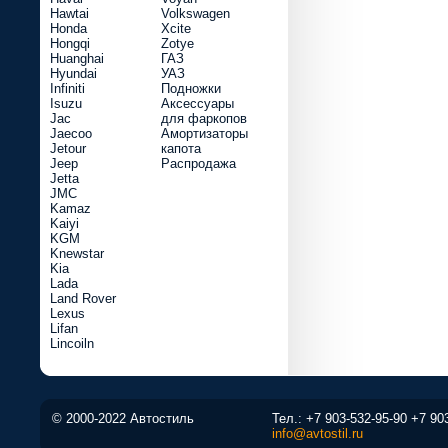
Hawtai
Volkswagen
Honda
Xcite
Hongqi
Zotye
Huanghai
ГАЗ
Hyundai
УАЗ
Infiniti
Подножки
Isuzu
Аксессуары
Jac
для фаркопов
Jaecoo
Амортизаторы
Jetour
капота
Jeep
Распродажа
Jetta
JMC
Kamaz
Kaiyi
KGM
Knewstar
Kia
Lada
Land Rover
Lexus
Lifan
Lincoiln
© 2000-2022 Автостиль
Тел.:
+7 903-532-95-90
+7 90
info@avtostil.ru