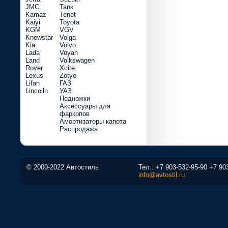
JMC
Tank
Kamaz
Tenet
Kaiyi
Toyota
KGM
VGV
Knewstar
Volga
Kia
Volvo
Lada
Voyah
Land
Volkswagen
Rover
Xcite
Lexus
Zotye
Lifan
ГАЗ
Lincoiln
УАЗ
Подножки
Аксессуары для
фаркопов
Амортизаторы капота
Распродажа
© 2000-2022 Автостиль
Тел.:
+7 903-532-95-90
+7 90
info@avtostil.ru