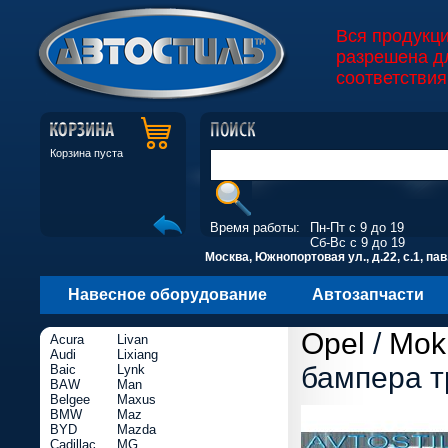
Вся продукц
разрешена д
соответствия
Корзина пуста
Время работы:
Пн-Пт с 9 до 19
Сб-Вс с 9 до 19
Москва, Южнопортовая ул., д.22, с.1, пав
Навесное оборудование
Автозапчасти
Opel
/
Mok
Acura
Livan
Audi
Lixiang
бампера т
Baic
Lynk
BAW
Man
Belgee
Maxus
BMW
Maz
BYD
Mazda
Cadillac
MG