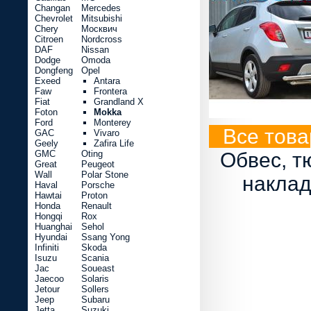
Changan
Mercedes
Chevrolet
Mitsubishi
Chery
Москвич
Citroen
Nordcross
DAF
Nissan
Dodge
Omoda
Dongfeng
Opel
Exeed
Antara
Faw
Frontera
Fiat
Grandland X
Foton
Mokka
Ford
Monterey
Все това
GAC
Vivaro
Geely
Zafira Life
GMC
Oting
Обвес, т
Great
Peugeot
Wall
Polar Stone
наклад
Haval
Porsche
Hawtai
Proton
Honda
Renault
Hongqi
Rox
Huanghai
Sehol
Hyundai
Ssang Yong
Infiniti
Skoda
Isuzu
Scania
Jac
Soueast
Jaecoo
Solaris
Jetour
Sollers
Jeep
Subaru
Jetta
Suzuki