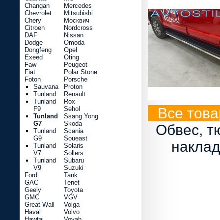
Changan
Mercedes
Chevrolet
Mitsubishi
Chery
Москвич
Citroen
Nordcross
DAF
Nissan
Dodge
Omoda
Dongfeng
Opel
Exeed
Oting
Faw
Peugeot
Fiat
Polar Stone
Foton
Porsche
Sauvana
Proton
Tunland
Renault
Tunland
Rox
F9
Sehol
Все това
Tunland
Ssang Yong
G7
Skoda
Обвес, т
Tunland
Scania
G9
Soueast
наклад
Tunland
Solaris
V7
Sollers
Tunland
Subaru
V9
Suzuki
Ford
Tank
GAC
Tenet
Geely
Toyota
GMC
VGV
Great Wall
Volga
Haval
Volvo
Hawtai
Voyah