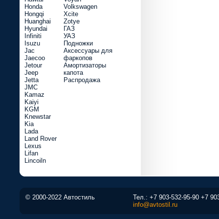
Honda
Volkswagen
Hongqi
Xcite
Huanghai
Zotye
Hyundai
ГАЗ
Infiniti
УАЗ
Isuzu
Подножки
Jac
Аксессуары для
Jaecoo
фаркопов
Jetour
Амортизаторы
Jeep
капота
Jetta
Распродажа
JMC
Kamaz
Kaiyi
KGM
Knewstar
Kia
Lada
Land Rover
Lexus
Lifan
Lincoiln
© 2000-2022 Автостиль
Тел.:
+7 903-532-95-90
+7 90
info@avtostil.ru