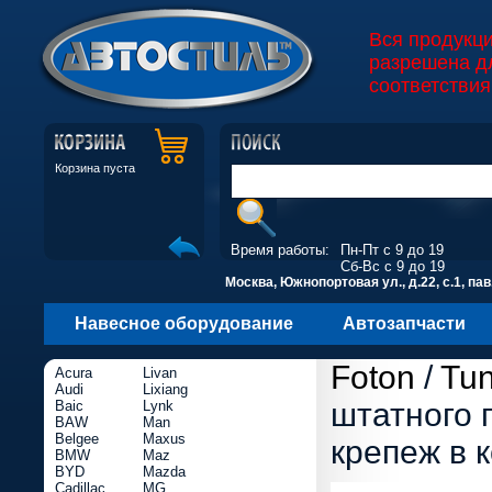
Вся продукц
разрешена д
соответствия
Корзина пуста
Время работы:
Пн-Пт с 9 до 19
Сб-Вс с 9 до 19
Москва, Южнопортовая ул., д.22, с.1, пав
Навесное оборудование
Автозапчасти
Foton
/
Tu
Acura
Livan
Audi
Lixiang
штатного 
Baic
Lynk
BAW
Man
Belgee
Maxus
крепеж в 
BMW
Maz
BYD
Mazda
Cadillac
MG