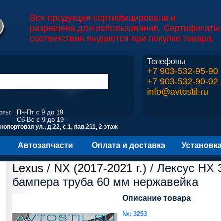
Вся продукция сертифицирована и
разрешена для использования. Сертификаты
соответствия выдаются при покупке товара.
Телефоны
+7 903-532-95-90
+7 903-532-90-02
info@avtostil.ru
оты:
Пн-Пт с 9 до 19
Сб-Вс с 9 до 19
опортовая ул., д.22, с.1, пав.211, 2 этаж
Автозапчасти
Оплата и доставка
Установк
Lexus
/
NX (2017-2021 г.)
/ Лексус НХ 
бампера труба 60 мм нержавейка
Описание товара
№: 3253