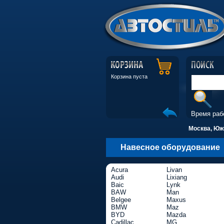
Корзина пуста
Время раб
Москва, Южн
Навесное оборудование
Acura
Livan
Audi
Lixiang
Baic
Lynk
BAW
Man
Belgee
Maxus
BMW
Maz
BYD
Mazda
Cadillac
MG