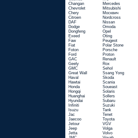
Changan
Mercedes
Chevrolet
Mitsubishi
Chery
Москвич
Citroen
Nordcross
DAF
Nissan
Dodge
Omoda
Dongfeng
Opel
Exeed
Oting
Faw
Peugeot
Fiat
Polar Stone
Foton
Porsche
Ford
Proton
GAC
Renault
Geely
Rox
GMC
Sehol
Great Wall
Ssang Yong
Haval
Skoda
Hawtai
Scania
Honda
Soueast
Hongqi
Solaris
Huanghai
Sollers
Hyundai
Subaru
Infiniti
Suzuki
Isuzu
Tank
Jac
Tenet
Jaecoo
Toyota
Jetour
VGV
Jeep
Volga
Jetta
Volvo
JMC
Voyah