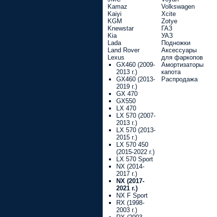
Kamaz
Volkswagen
Kaiyi
Xcite
KGM
Zotye
Knewstar
ГАЗ
Kia
УАЗ
Lada
Подножки
Land Rover
Аксессуары
Lexus
для фаркопов
GX460 (2009-
Амортизаторы
2013 г.)
капота
GX460 (2013-
Распродажа
2019 г.)
GX 470
GX550
LX 470
LX 570 (2007-
2013 г.)
LX 570 (2013-
2015 г.)
LX 570 450
(2015-2022 г.)
LX 570 Sport
NX (2014-
2017 г.)
NX (2017-
2021 г.)
NX F Sport
RX (1998-
2003 г.)