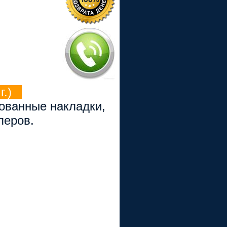
.)
рованные накладки,
перов.