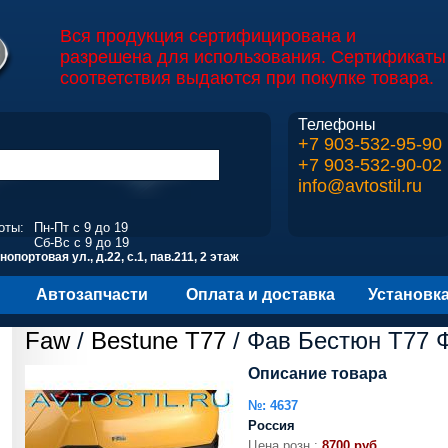
Вся продукция сертифицирована и
разрешена для использования. Сертификаты
соответствия выдаются при покупке товара.
Телефоны
+7 903-532-95-90
+7 903-532-90-02
info@avtostil.ru
оты:
Пн-Пт с 9 до 19
Сб-Вс с 9 до 19
опортовая ул., д.22, с.1, пав.211, 2 этаж
Автозапчасти
Оплата и доставка
Установк
Faw
/
Bestune T77
/ Фав Бестюн T77 
Описание товара
№: 4637
Россия
Цена розн.:
8700 руб.