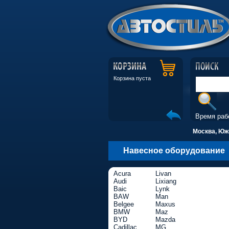
Корзина пуста
Время раб
Москва, Южн
Навесное оборудование
Acura
Livan
Audi
Lixiang
Baic
Lynk
BAW
Man
Belgee
Maxus
BMW
Maz
BYD
Mazda
Cadillac
MG