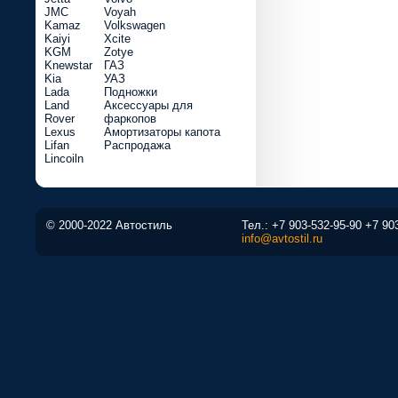
JMC
Voyah
Kamaz
Volkswagen
Kaiyi
Xcite
KGM
Zotye
Knewstar
ГАЗ
Kia
УАЗ
Lada
Подножки
Land
Аксессуары для
Rover
фаркопов
Lexus
Амортизаторы капота
Lifan
Распродажа
Lincoiln
© 2000-2022 Автостиль
Тел.:
+7 903-532-95-90
+7 90
info@avtostil.ru