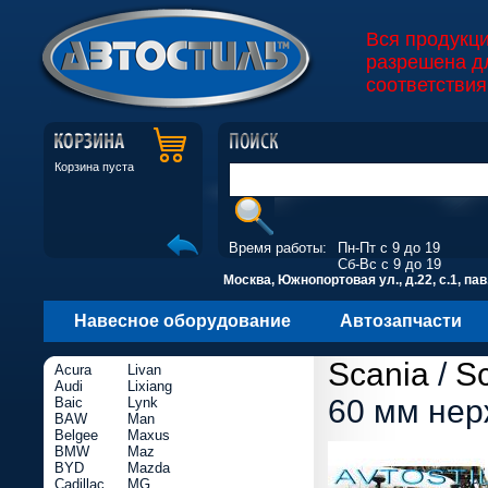
Вся продукц
разрешена д
соответствия
Корзина пуста
Время работы:
Пн-Пт с 9 до 19
Сб-Вс с 9 до 19
Москва, Южнопортовая ул., д.22, с.1, пав
Навесное оборудование
Автозапчасти
Scania
/
S
Acura
Livan
Audi
Lixiang
60 мм нер
Baic
Lynk
BAW
Man
Belgee
Maxus
BMW
Maz
BYD
Mazda
Cadillac
MG