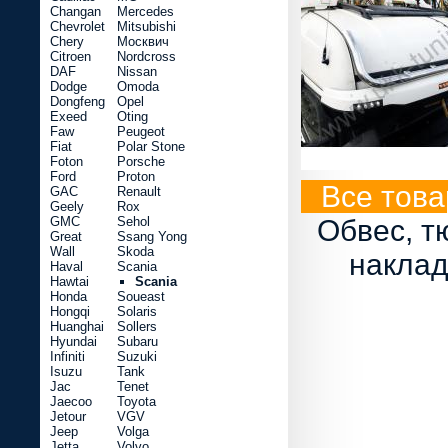
Changan
Mercedes
Chevrolet
Mitsubishi
Chery
Москвич
Citroen
Nordcross
DAF
Nissan
Dodge
Omoda
Dongfeng
Opel
Exeed
Oting
Faw
Peugeot
Fiat
Polar Stone
Foton
Porsche
Ford
Proton
Все това
GAC
Renault
Geely
Rox
GMC
Sehol
Обвес, т
Great
Ssang Yong
Wall
Skoda
наклад
Haval
Scania
Hawtai
Scania
Honda
Soueast
Hongqi
Solaris
Huanghai
Sollers
Hyundai
Subaru
Infiniti
Suzuki
Isuzu
Tank
Jac
Tenet
Jaecoo
Toyota
Jetour
VGV
Jeep
Volga
Jetta
Volvo