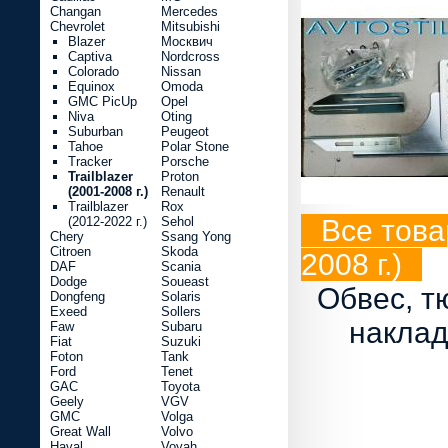
Changan
Mercedes
Chevrolet
Mitsubishi
Blazer
Москвич
Captiva
Nordcross
Colorado
Nissan
Equinox
Omoda
GMC PicUp
Opel
Niva
Oting
Suburban
Peugeot
Tahoe
Polar Stone
Tracker
Porsche
Trailblazer
Proton
(2001-2008 г.)
Renault
Trailblazer
Rox
(2012-2022 г.)
Sehol
Все товар
Chery
Ssang Yong
Citroen
Skoda
2008 г.)
DAF
Scania
Dodge
Soueast
Обвес, т
Dongfeng
Solaris
Exeed
Sollers
наклад
Faw
Subaru
Fiat
Suzuki
Foton
Tank
Ford
Tenet
GAC
Toyota
Geely
VGV
GMC
Volga
Great Wall
Volvo
Haval
Voyah