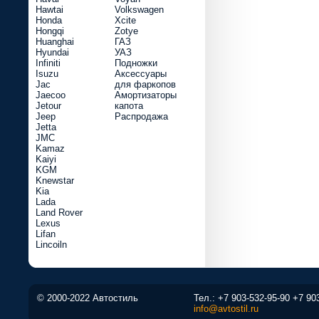
Hawtai
Volkswagen
Honda
Xcite
Hongqi
Zotye
Huanghai
ГАЗ
Hyundai
УАЗ
Infiniti
Подножки
Isuzu
Аксессуары
Jac
для фаркопов
Jaecoo
Амортизаторы
Jetour
капота
Jeep
Распродажа
Jetta
JMC
Kamaz
Kaiyi
KGM
Knewstar
Kia
Lada
Land Rover
Lexus
Lifan
Lincoiln
© 2000-2022 Автостиль
Тел.:
+7 903-532-95-90
+7 90
info@avtostil.ru