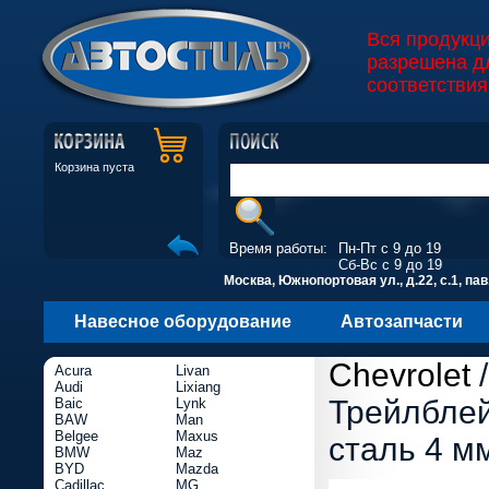
Вся продукц
разрешена д
соответствия
Корзина пуста
Время работы:
Пн-Пт с 9 до 19
Сб-Вс с 9 до 19
Москва, Южнопортовая ул., д.22, с.1, пав
Навесное оборудование
Автозапчасти
Chevrolet
Acura
Livan
Audi
Lixiang
Трейлблей
Baic
Lynk
BAW
Man
Belgee
Maxus
сталь 4 м
BMW
Maz
BYD
Mazda
Cadillac
MG