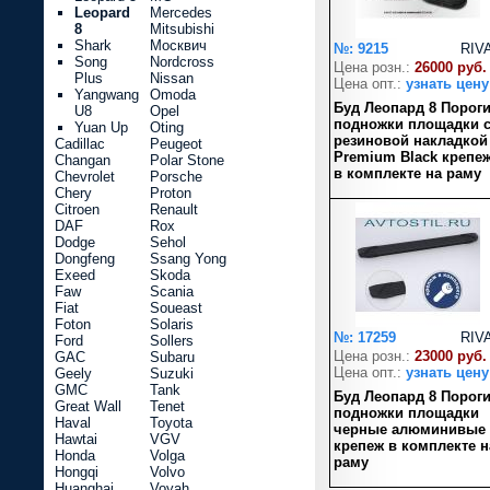
Leopard
Mercedes
8
Mitsubishi
Shark
Москвич
№: 9215
RIV
Song
Nordcross
Цена розн.:
26000 руб.
Plus
Nissan
Цена опт.:
узнать цену
Yangwang
Omoda
Буд Леопард 8 Порог
U8
Opel
подножки площадки 
Yuan Up
Oting
резиновой накладкой
Cadillac
Peugeot
Premium Black крепе
Changan
Polar Stone
в комплекте на раму
Chevrolet
Porsche
Chery
Proton
Citroen
Renault
DAF
Rox
Dodge
Sehol
Dongfeng
Ssang Yong
Exeed
Skoda
Faw
Scania
Fiat
Soueast
Foton
Solaris
№: 17259
RIV
Ford
Sollers
Цена розн.:
23000 руб.
GAC
Subaru
Цена опт.:
узнать цену
Geely
Suzuki
GMC
Tank
Буд Леопард 8 Порог
Great Wall
Tenet
подножки площадки
Haval
Toyota
черные алюминивые
Hawtai
VGV
крепеж в комплекте н
Honda
Volga
раму
Hongqi
Volvo
Huanghai
Voyah