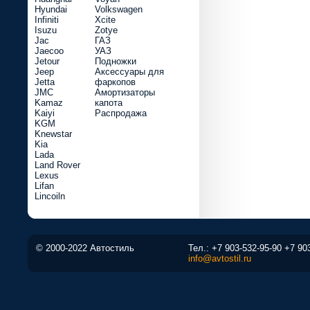
Hyundai
Volkswagen
Infiniti
Xcite
Isuzu
Zotye
Jac
ГАЗ
Jaecoo
УАЗ
Jetour
Подножки
Jeep
Аксессуары для
Jetta
фаркопов
JMC
Амортизаторы
Kamaz
капота
Kaiyi
Распродажа
KGM
Knewstar
Kia
Lada
Land Rover
Lexus
Lifan
Lincoiln
© 2000-2022 Автостиль
Тел.:
+7 903-532-95-90
+7 90
info@avtostil.ru