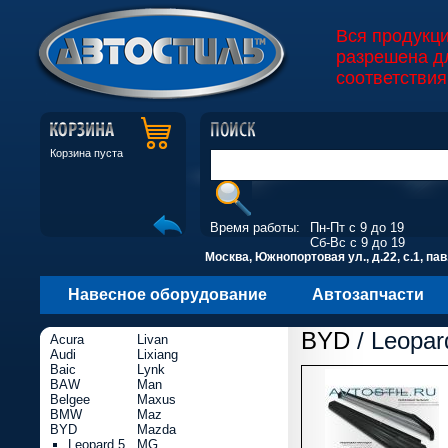
Вся продукц
разрешена д
соответствия
Корзина пуста
Время работы:
Пн-Пт с 9 до 19
Сб-Вс с 9 до 19
Москва, Южнопортовая ул., д.22, с.1, пав
Навесное оборудование
Автозапчасти
BYD
/ Leopar
Acura
Livan
Audi
Lixiang
Baic
Lynk
BAW
Man
Belgee
Maxus
BMW
Maz
BYD
Mazda
Leopard 5
MG