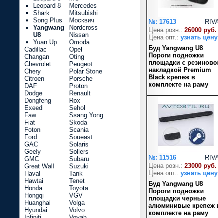
Leopard 8
Mercedes
Shark
Mitsubishi
Song Plus
Москвич
№: 17613
RIV
Yangwang
Nordcross
Цена розн.:
26000 руб.
U8
Nissan
Цена опт.:
узнать цену
Yuan Up
Omoda
Буд Yangwang U8
Cadillac
Opel
Пороги подножки
Changan
Oting
площадки с резиново
Chevrolet
Peugeot
накладкой Premium
Chery
Polar Stone
Black крепеж в
Citroen
Porsche
комплекте на раму
DAF
Proton
Dodge
Renault
Dongfeng
Rox
Exeed
Sehol
Faw
Ssang Yong
Fiat
Skoda
Foton
Scania
Ford
Soueast
GAC
Solaris
Geely
Sollers
№: 11516
RIV
GMC
Subaru
Цена розн.:
23000 руб.
Great Wall
Suzuki
Цена опт.:
узнать цену
Haval
Tank
Hawtai
Tenet
Буд Yangwang U8
Honda
Toyota
Пороги подножки
Hongqi
VGV
площадки черные
Huanghai
Volga
алюминивые крепеж 
Hyundai
Volvo
комплекте на раму
Infiniti
Voyah