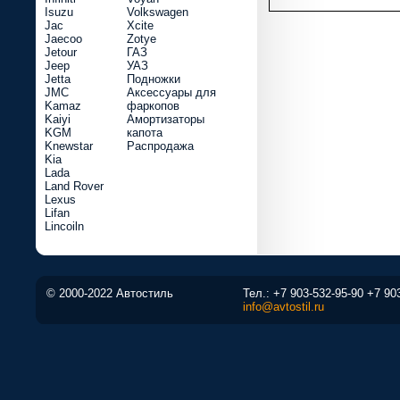
Isuzu
Volkswagen
Jac
Xcite
Jaecoo
Zotye
Jetour
ГАЗ
Jeep
УАЗ
Jetta
Подножки
JMC
Аксессуары для
Kamaz
фаркопов
Kaiyi
Амортизаторы
KGM
капота
Knewstar
Распродажа
Kia
Lada
Land Rover
Lexus
Lifan
Lincoiln
© 2000-2022 Автостиль
Тел.:
+7 903-532-95-90
+7 90
info@avtostil.ru