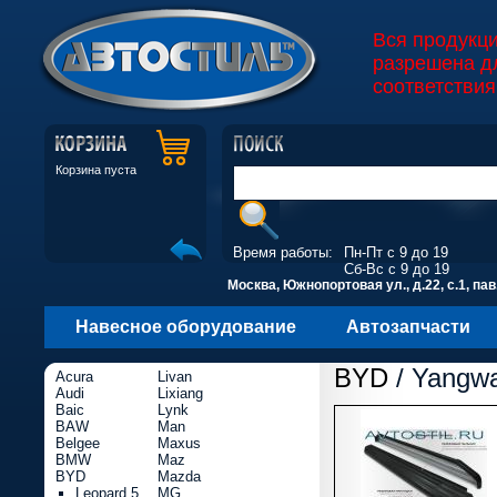
Вся продукц
разрешена д
соответствия
Корзина пуста
Время работы:
Пн-Пт с 9 до 19
Сб-Вс с 9 до 19
Москва, Южнопортовая ул., д.22, с.1, пав
Навесное оборудование
Автозапчасти
BYD
/ Yangw
Acura
Livan
Audi
Lixiang
Baic
Lynk
BAW
Man
Belgee
Maxus
BMW
Maz
BYD
Mazda
Leopard 5
MG