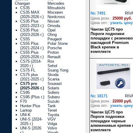
Changan
Mercedes
CS35
Mitsubishi
CS35 MAX
Москвич
№: 7491
RIV
(2025-2026 г.)
Nordcross
Цена розн.:
25000 руб.
CS35 Plus
Nissan
Цена опт.:
узнать цену
(2021-2023 г.)
Omoda
Чанган ЦС75 про
CS35 Plus
Opel
Пороги подножки
(2023-2026 г.)
Oting
площадки с резиново
CS55
Peugeot
накладкой Premium
CS55 Plus
Polar Stone
Black крепеж в
(2021-2024 г.)
Porsche
комплекте
CS55 Plus
Proton
(2025-2026 г.)
Renault
CS75 (2014-
Rox
2020 г.)
Sehol
CS75 FL
Ssang Yong
CS75 plus
Skoda
(2021-2025 г.)
Scania
CS75 pro
Soueast
(2025-2026 г.)
Solaris
CS95
Sollers
№: 18171
RIV
CS95 (Plus г.)
Subaru
Цена розн.:
22000 руб.
F70
Suzuki
Цена опт.:
узнать цену
Hunter Plus
Tank
Lantop
Tenet
Чанган ЦС75 про
UNI-K
Toyota
Пороги подножки
UNI-S (2024-
VGV
площадки черные
2025 г.)
Volga
алюминивые крепеж 
UNI-S (2026
Volvo
комплекте
г.)
Voyah