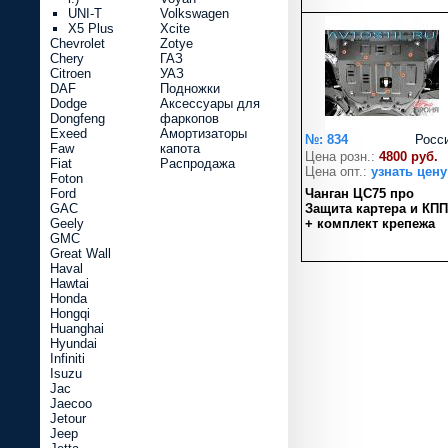
UNI-T
Volkswagen
X5 Plus
Xcite
Chevrolet
Zotye
Chery
ГАЗ
Citroen
УАЗ
DAF
Подножки
Dodge
Аксессуары для
Dongfeng
фаркопов
Exeed
Амортизаторы
№: 834
Росс
Faw
капота
Цена розн.:
4800 руб.
Fiat
Распродажа
Цена опт.:
узнать цену
Foton
Ford
Чанган ЦС75 про
GAC
Защита картера и КПП
Geely
+ комплект крепежа
GMC
Great Wall
Haval
Hawtai
Honda
Hongqi
Huanghai
Hyundai
Infiniti
Isuzu
Jac
Jaecoo
Jetour
Jeep