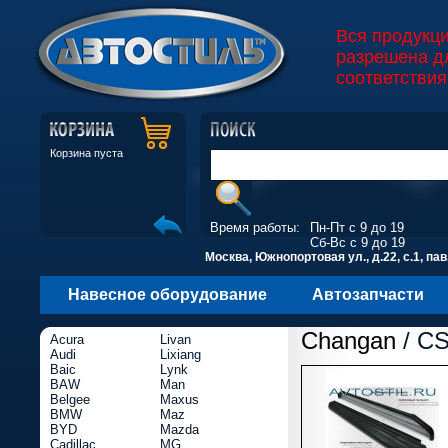
Вся продукц
разрешена д
соответствия
Корзина пуста
Время работы:
Пн-Пт с 9 до 19
Сб-Вс с 9 до 19
Москва, Южнопортовая ул., д.22, с.1, пав
Навесное оборудование
Автозапчасти
Changan
/ CS
Acura
Livan
Audi
Lixiang
Baic
Lynk
BAW
Man
Belgee
Maxus
BMW
Maz
BYD
Mazda
Cadillac
MG