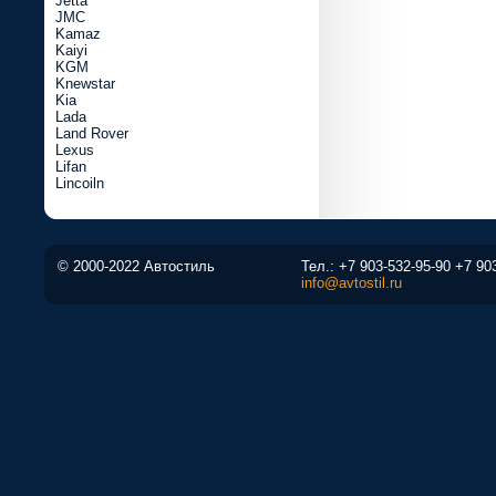
Jetta
JMC
Kamaz
Kaiyi
KGM
Knewstar
Kia
Lada
Land Rover
Lexus
Lifan
Lincoiln
© 2000-2022 Автостиль
Тел.:
+7 903-532-95-90
+7 90
info@avtostil.ru