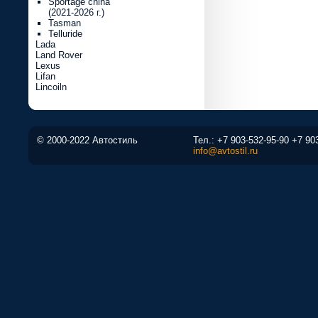
Sportage china
(2021-2026 г.)
Tasman
Telluride
Lada
Land Rover
Lexus
Lifan
Lincoiln
© 2000-2022 Автостиль
Тел.:
+7 903-532-95-90
+7 90
info@avtostil.ru