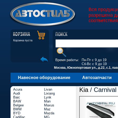
Вся продукц
разрешена д
соответствия
Корзина пуста
Время работы:
Пн-Пт с 9 до 19
Сб-Вс с 9 до 19
Москва, Южнопортовая ул., д.22, с.1, пав
Навесное оборудование
Автозапчасти
Kia
/ Carnival
Acura
Livan
Audi
Lixiang
Baic
Lynk
BAW
Man
Belgee
Maxus
BMW
Maz
BYD
Mazda
Cadillac
MG