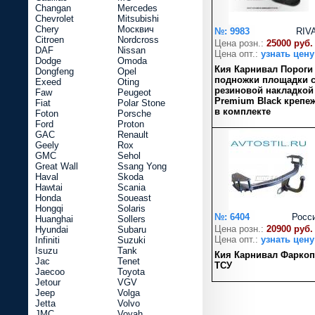
Changan
Mercedes
Chevrolet
Mitsubishi
Chery
Москвич
№: 9983
RIV
Citroen
Nordcross
Цена розн.:
25000 руб.
DAF
Nissan
Цена опт.:
узнать цену
Dodge
Omoda
Кия Карнивал Пороги
Dongfeng
Opel
подножки площадки 
Exeed
Oting
резиновой накладкой
Faw
Peugeot
Premium Black крепе
Fiat
Polar Stone
в комплекте
Foton
Porsche
Ford
Proton
GAC
Renault
Geely
Rox
GMC
Sehol
Great Wall
Ssang Yong
Haval
Skoda
Hawtai
Scania
Honda
Soueast
Hongqi
Solaris
№: 6404
Росс
Huanghai
Sollers
Цена розн.:
20900 руб.
Hyundai
Subaru
Цена опт.:
узнать цену
Infiniti
Suzuki
Isuzu
Tank
Кия Карнивал Фаркоп
Jac
Tenet
ТСУ
Jaecoo
Toyota
Jetour
VGV
Jeep
Volga
Jetta
Volvo
JMC
Voyah