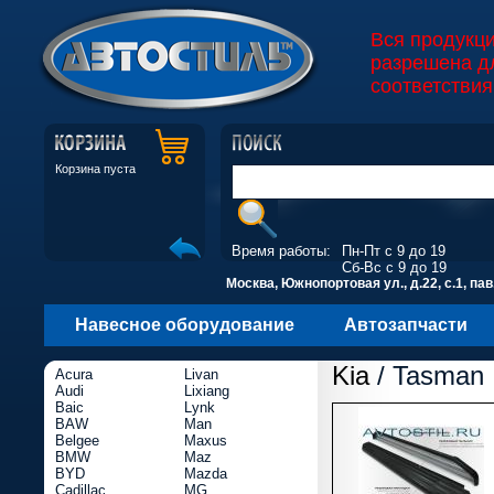
Вся продукц
разрешена д
соответствия
Корзина пуста
Время работы:
Пн-Пт с 9 до 19
Сб-Вс с 9 до 19
Москва, Южнопортовая ул., д.22, с.1, пав
Навесное оборудование
Автозапчасти
Kia
/ Tasman
Acura
Livan
Audi
Lixiang
Baic
Lynk
BAW
Man
Belgee
Maxus
BMW
Maz
BYD
Mazda
Cadillac
MG