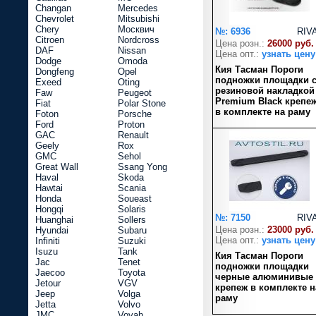
Changan
Mercedes
Chevrolet
Mitsubishi
Chery
Москвич
№: 6936
RIV
Citroen
Nordcross
Цена розн.:
26000 руб.
DAF
Nissan
Цена опт.:
узнать цену
Dodge
Omoda
Кия Тасман Пороги
Dongfeng
Opel
подножки площадки 
Exeed
Oting
резиновой накладкой
Faw
Peugeot
Premium Black крепе
Fiat
Polar Stone
в комплекте на раму
Foton
Porsche
Ford
Proton
GAC
Renault
Geely
Rox
GMC
Sehol
Great Wall
Ssang Yong
Haval
Skoda
Hawtai
Scania
Honda
Soueast
Hongqi
Solaris
№: 7150
RIV
Huanghai
Sollers
Цена розн.:
23000 руб.
Hyundai
Subaru
Цена опт.:
узнать цену
Infiniti
Suzuki
Isuzu
Tank
Кия Тасман Пороги
Jac
Tenet
подножки площадки
Jaecoo
Toyota
черные алюминивые
Jetour
VGV
крепеж в комплекте н
Jeep
Volga
раму
Jetta
Volvo
JMC
Voyah