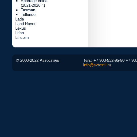
Sportage china
(2021-2026 г.)
Tasman
Telluride
Lada
Land Rover
Lexus
Lifan
Lincoiln
© 2000-2022 Автостиль
Тел.:
+7 903-532-95-90
+7 90
info@avtostil.ru