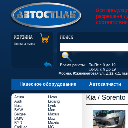
Вся продукц
разрешена д
соответствия
Корзина пуста
Время работы:
Пн-Пт с 9 до 19
Сб-Вс с 9 до 19
Москва, Южнопортовая ул., д.22, с.1, пав
Навесное оборудование
Автозапчасти
Kia
/ Sorento 
Acura
Livan
Audi
Lixiang
Baic
Lynk
BAW
Man
Belgee
Maxus
BMW
Maz
BYD
Mazda
Cadillac
MG