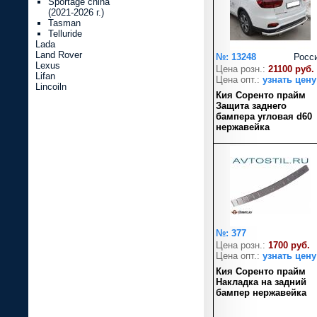
Sportage china
(2021-2026 г.)
Tasman
Telluride
Lada
Land Rover
№: 13248
Росс
Lexus
Цена розн.:
21100 руб.
Lifan
Цена опт.:
узнать цену
Lincoiln
Кия Соренто прайм
Защита заднего
бампера угловая d60
нержавейка
№: 377
Цена розн.:
1700 руб.
Цена опт.:
узнать цену
Кия Соренто прайм
Накладка на задний
бампер нержавейка