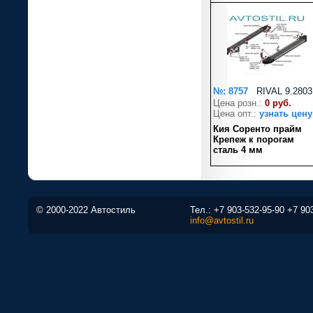
№: 8757
RIVAL 9.2803
Цена розн.:
0 руб.
Цена опт.:
узнать цену
Кия Соренто прайм
Крепеж к порогам
сталь 4 мм
© 2000-2022 Автостиль
Тел.:
+7 903-532-95-90
+7 90
info@avtostil.ru