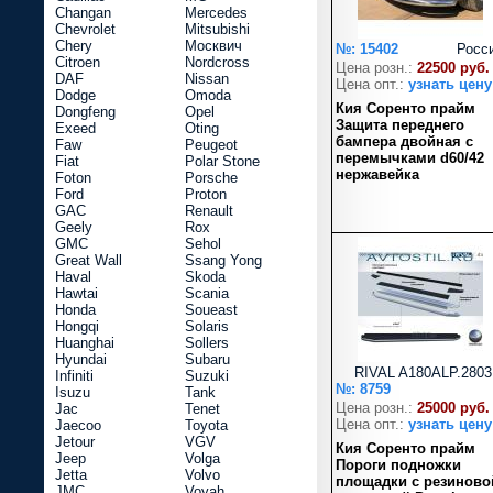
Changan
Mercedes
Chevrolet
Mitsubishi
Chery
Москвич
№: 15402
Росс
Citroen
Nordcross
Цена розн.:
22500 руб.
DAF
Nissan
Цена опт.:
узнать цену
Dodge
Omoda
Кия Соренто прайм
Dongfeng
Opel
Защита переднего
Exeed
Oting
бампера двойная с
Faw
Peugeot
перемычками d60/42
Fiat
Polar Stone
нержавейка
Foton
Porsche
Ford
Proton
GAC
Renault
Geely
Rox
GMC
Sehol
Great Wall
Ssang Yong
Haval
Skoda
Hawtai
Scania
Honda
Soueast
Hongqi
Solaris
Huanghai
Sollers
Hyundai
Subaru
RIVAL A180ALP.2803
Infiniti
Suzuki
№: 8759
Isuzu
Tank
Цена розн.:
25000 руб.
Jac
Tenet
Цена опт.:
узнать цену
Jaecoo
Toyota
Jetour
VGV
Кия Соренто прайм
Jeep
Volga
Пороги подножки
Jetta
Volvo
площадки с резиново
JMC
Voyah