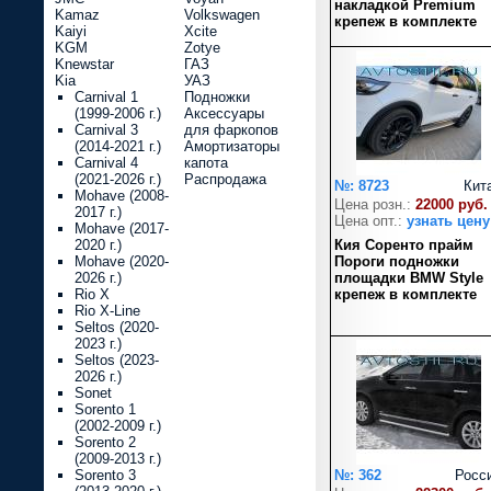
накладкой Premium
Kamaz
Volkswagen
крепеж в комплекте
Kaiyi
Xcite
KGM
Zotye
Knewstar
ГАЗ
Kia
УАЗ
Carnival 1
Подножки
(1999-2006 г.)
Аксессуары
Carnival 3
для фаркопов
(2014-2021 г.)
Амортизаторы
Carnival 4
капота
(2021-2026 г.)
Распродажа
№: 8723
Кит
Mohave (2008-
Цена розн.:
22000 руб.
2017 г.)
Цена опт.:
узнать цену
Mohave (2017-
2020 г.)
Кия Соренто прайм
Mohave (2020-
Пороги подножки
2026 г.)
площадки BMW Style
Rio X
крепеж в комплекте
Rio X-Line
Seltos (2020-
2023 г.)
Seltos (2023-
2026 г.)
Sonet
Sorento 1
(2002-2009 г.)
Sorento 2
(2009-2013 г.)
Sorento 3
№: 362
Росс