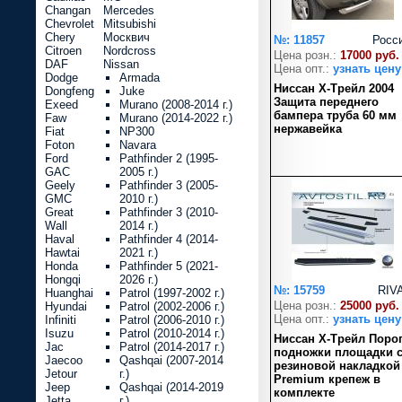
Changan
Mercedes
Chevrolet
Mitsubishi
Chery
Москвич
№: 11857
Росс
Citroen
Nordcross
Цена розн.:
17000 руб.
DAF
Nissan
Цена опт.:
узнать цену
Dodge
Armada
Ниссан Х-Трейл 2004
Dongfeng
Juke
Защита переднего
Exeed
Murano (2008-2014 г.)
бампера труба 60 мм
Faw
Murano (2014-2022 г.)
нержавейка
Fiat
NP300
Foton
Navara
Ford
Pathfinder 2 (1995-
GAC
2005 г.)
Geely
Pathfinder 3 (2005-
GMC
2010 г.)
Great
Pathfinder 3 (2010-
Wall
2014 г.)
Haval
Pathfinder 4 (2014-
Hawtai
2021 г.)
Honda
Pathfinder 5 (2021-
Hongqi
2026 г.)
№: 15759
RIV
Huanghai
Patrol (1997-2002 г.)
Цена розн.:
25000 руб.
Hyundai
Patrol (2002-2006 г.)
Цена опт.:
узнать цену
Infiniti
Patrol (2006-2010 г.)
Isuzu
Patrol (2010-2014 г.)
Ниссан Х-Трейл Поро
Jac
Patrol (2014-2017 г.)
подножки площадки 
Jaecoo
Qashqai (2007-2014
резиновой накладкой
Jetour
г.)
Premium крепеж в
Jeep
Qashqai (2014-2019
комплекте
Jetta
г.)