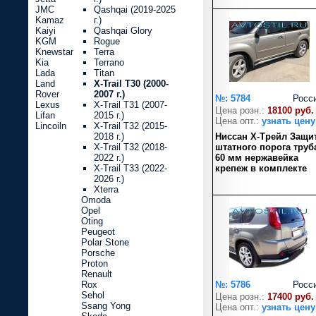
JMC
Qashqai (2019-2025
Kamaz
г.)
Kaiyi
Qashqai Glory
KGM
Rogue
Knewstar
Terra
Kia
Terrano
Lada
Titan
Land
X-Trail T30 (2000-
Rover
2007 г.)
№: 5784
Росс
Lexus
X-Trail T31 (2007-
Цена розн.:
18100 руб.
Lifan
2015 г.)
Цена опт.:
узнать цену
Lincoiln
X-Trail T32 (2015-
2018 г.)
Ниссан Х-Трейл Защи
X-Trail T32 (2018-
штатного порога труб
2022 г.)
60 мм нержавейка
X-Trail T33 (2022-
крепеж в комплекте
2026 г.)
Xterra
Omoda
Opel
Oting
Peugeot
Polar Stone
Porsche
Proton
Renault
Rox
№: 5786
Росс
Sehol
Цена розн.:
17400 руб.
Ssang Yong
Цена опт.:
узнать цену