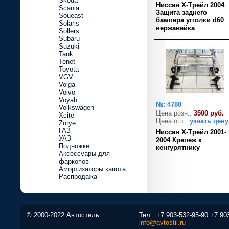
Skoda
Ниссан Х-Трейл 2004
Scania
Защита заднего
Soueast
бампера угголки d60
Solaris
нержавейка
Sollers
Subaru
Suzuki
Tank
Tenet
Toyota
VGV
Volga
Volvo
Voyah
№: 4780
Volkswagen
Цена розн.:
3500 руб.
Xcite
Цена опт.:
узнать цену
Zotye
ГАЗ
Ниссан Х-Трейл 2001-
УАЗ
2004 Крепеж к
Подножки
кенгурятнику
Аксессуары для
фаркопов
Амортизаторы капота
Распродажа
© 2000-2022 Автостиль
Тел.:
+7 903-532-95-90
+7 90
info@avtostil.ru