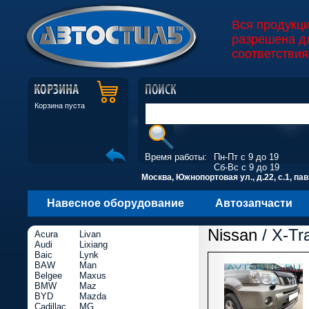
Вся продукц
разрешена д
соответствия
Корзина пуста
Время работы:
Пн-Пт с 9 до 19
Сб-Вс с 9 до 19
Москва, Южнопортовая ул., д.22, с.1, пав
Навесное оборудование
Автозапчасти
Nissan
/ X-Tra
Acura
Livan
Audi
Lixiang
Baic
Lynk
BAW
Man
Belgee
Maxus
BMW
Maz
BYD
Mazda
Cadillac
MG