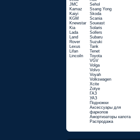
JMC
Sehol
Kamaz
Ssang Yong
Kaiyi
Skoda
KGM
Scania
Knewstar
Soueast
Kia
Solaris
Lada
Sollers
Land
Subaru
Rover
Suzuki
Lexus
Tank
Lifan
Tenet
Lincoiln
Toyota
VGV
Volga
Volvo
Voyah
Volkswagen
Xcite
Zotye
ГАЗ
УАЗ
Подножки
Аксессуары для
фаркопов
Амортизаторы капота
Распродажа