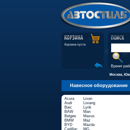
Корзина пуста
Время раб
Москва, Южн
Навесное оборудование
Acura
Livan
Audi
Lixiang
Baic
Lynk
BAW
Man
Belgee
Maxus
BMW
Maz
BYD
Mazda
Cadillac
MG