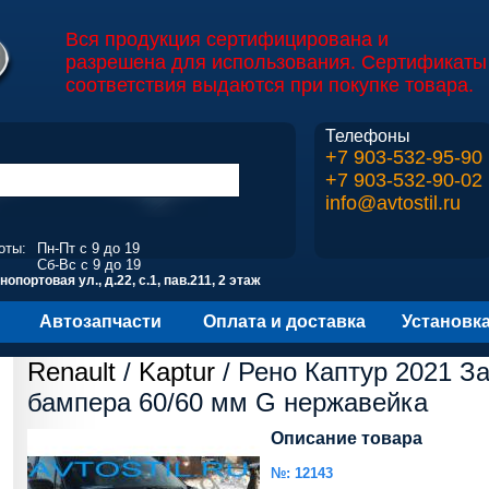
Вся продукция сертифицирована и
разрешена для использования. Сертификаты
соответствия выдаются при покупке товара.
Телефоны
+7 903-532-95-90
+7 903-532-90-02
info@avtostil.ru
оты:
Пн-Пт с 9 до 19
Сб-Вс с 9 до 19
опортовая ул., д.22, с.1, пав.211, 2 этаж
Автозапчасти
Оплата и доставка
Установк
Renault
/
Kaptur
/ Рено Каптур 2021 З
бампера 60/60 мм G нержавейка
Описание товара
№: 12143