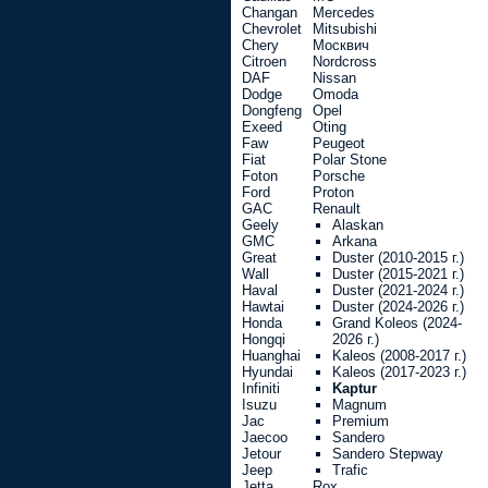
Changan
Mercedes
Chevrolet
Mitsubishi
Chery
Москвич
Citroen
Nordcross
DAF
Nissan
Dodge
Omoda
Dongfeng
Opel
Exeed
Oting
Faw
Peugeot
Fiat
Polar Stone
Foton
Porsche
Ford
Proton
GAC
Renault
Geely
Alaskan
GMC
Arkana
Great
Duster (2010-2015 г.)
Wall
Duster (2015-2021 г.)
Haval
Duster (2021-2024 г.)
Hawtai
Duster (2024-2026 г.)
Honda
Grand Koleos (2024-
Hongqi
2026 г.)
Huanghai
Kaleos (2008-2017 г.)
Hyundai
Kaleos (2017-2023 г.)
Infiniti
Kaptur
Isuzu
Magnum
Jac
Premium
Jaecoo
Sandero
Jetour
Sandero Stepway
Jeep
Trafic
Jetta
Rox