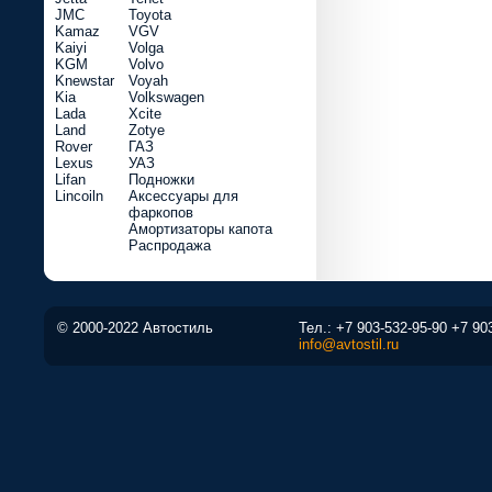
JMC
Toyota
Kamaz
VGV
Kaiyi
Volga
KGM
Volvo
Knewstar
Voyah
Kia
Volkswagen
Lada
Xcite
Land
Zotye
Rover
ГАЗ
Lexus
УАЗ
Lifan
Подножки
Lincoiln
Аксессуары для
фаркопов
Амортизаторы капота
Распродажа
© 2000-2022 Автостиль
Тел.:
+7 903-532-95-90
+7 90
info@avtostil.ru