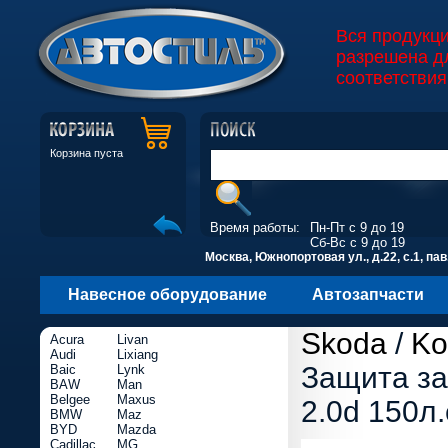
Вся продукц
разрешена д
соответствия
Корзина пуста
Время работы:
Пн-Пт с 9 до 19
Сб-Вс с 9 до 19
Москва, Южнопортовая ул., д.22, с.1, пав
Навесное оборудование
Автозапчасти
Skoda
/
Ko
Acura
Livan
Audi
Lixiang
Защита за
Baic
Lynk
BAW
Man
Belgee
Maxus
2.0d 150л.
BMW
Maz
BYD
Mazda
Cadillac
MG