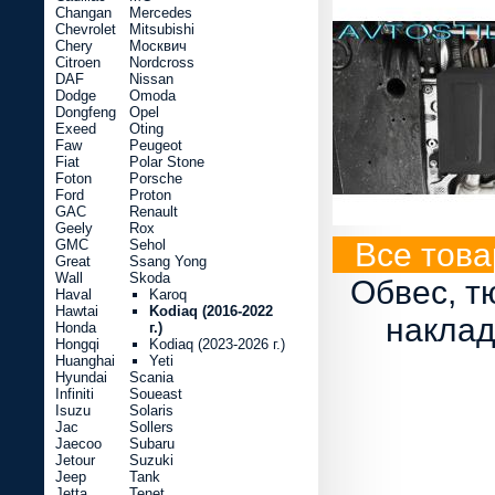
Changan
Mercedes
Chevrolet
Mitsubishi
Chery
Москвич
Citroen
Nordcross
DAF
Nissan
Dodge
Omoda
Dongfeng
Opel
Exeed
Oting
Faw
Peugeot
Fiat
Polar Stone
Foton
Porsche
Ford
Proton
GAC
Renault
Geely
Rox
GMC
Sehol
Все това
Great
Ssang Yong
Wall
Skoda
Обвес, т
Haval
Karoq
Hawtai
Kodiaq (2016-2022
наклад
Honda
г.)
Hongqi
Kodiaq (2023-2026 г.)
Huanghai
Yeti
Hyundai
Scania
Infiniti
Soueast
Isuzu
Solaris
Jac
Sollers
Jaecoo
Subaru
Jetour
Suzuki
Jeep
Tank
Jetta
Tenet