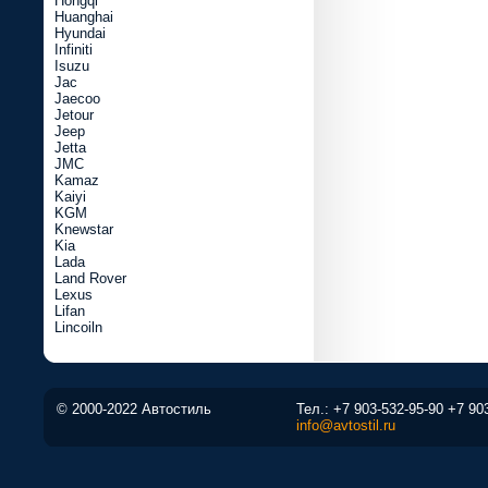
Hongqi
Huanghai
Hyundai
Infiniti
Isuzu
Jac
Jaecoo
Jetour
Jeep
Jetta
JMC
Kamaz
Kaiyi
KGM
Knewstar
Kia
Lada
Land Rover
Lexus
Lifan
Lincoiln
© 2000-2022 Автостиль
Тел.:
+7 903-532-95-90
+7 90
info@avtostil.ru