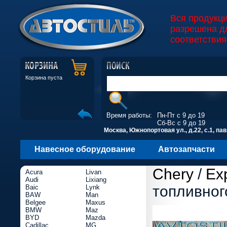
Вся продукц
разрешена д
соответствия
Корзина пуста
Время работы:
Пн-Пт с 9 до 19
Сб-Вс с 9 до 19
Москва, Южнопортовая ул., д.22, с.1, пав
Навесное оборудование
Автозапчасти
Chery
/
Ex
Acura
Livan
Audi
Lixiang
топливног
Baic
Lynk
BAW
Man
Belgee
Maxus
BMW
Maz
BYD
Mazda
Cadillac
MG