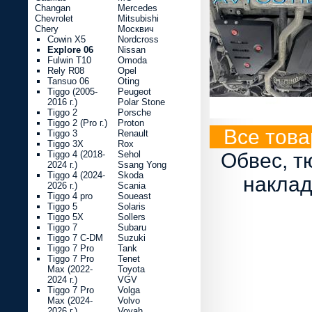
Changan
Mercedes
Chevrolet
Mitsubishi
Chery
Москвич
Cowin X5
Nordcross
Explore 06
Nissan
Fulwin T10
Omoda
Rely R08
Opel
Tansuo 06
Oting
Tiggo (2005-
Peugeot
2016 г.)
Polar Stone
Tiggo 2
Porsche
Tiggo 2 (Pro г.)
Proton
Все това
Tiggo 3
Renault
Tiggo 3X
Rox
Tiggo 4 (2018-
Sehol
Обвес, т
2024 г.)
Ssang Yong
Tiggo 4 (2024-
Skoda
наклад
2026 г.)
Scania
Tiggo 4 pro
Soueast
Tiggo 5
Solaris
Tiggo 5X
Sollers
Tiggo 7
Subaru
Tiggo 7 C-DM
Suzuki
Tiggo 7 Pro
Tank
Tiggo 7 Pro
Tenet
Max (2022-
Toyota
2024 г.)
VGV
Tiggo 7 Pro
Volga
Max (2024-
Volvo
2026 г.)
Voyah