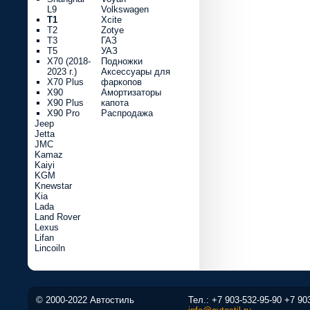
L9
Volkswagen
T1
Xcite
T2
Zotye
T3
ГАЗ
T5
УАЗ
X70 (2018-
Подножки
2023 г.)
Аксессуары для
X70 Plus
фаркопов
X90
Амортизаторы
X90 Plus
капота
X90 Pro
Распродажа
Jeep
Jetta
JMC
Kamaz
Kaiyi
KGM
Knewstar
Kia
Lada
Land Rover
Lexus
Lifan
Lincoiln
© 2000-2022 Автостиль
Тел.:
+7 903-532-95-90
+7 90