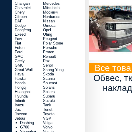
Changan
Mercedes
Chevrolet
Mitsubishi
Chery
Москвич
Citroen
Nordcross
DAF
Nissan
Dodge
Omoda
Dongfeng
Opel
Exeed
Oting
Faw
Peugeot
Fiat
Polar Stone
Foton
Porsche
Ford
Proton
GAC
Renault
Geely
Rox
GMC
Sehol
Все това
Great Wall
Ssang Yong
Haval
Skoda
Обвес, т
Hawtai
Scania
Honda
Soueast
наклад
Hongqi
Solaris
Huanghai
Sollers
Hyundai
Subaru
Infiniti
Suzuki
Isuzu
Tank
Jac
Tenet
Jaecoo
Toyota
Jetour
VGV
Dashing
Volga
G700
Volvo
Shanghai
Voyah