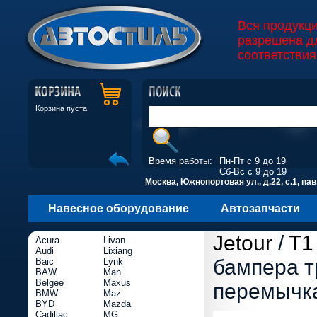
Вся продукц
разрешена д
соответствия
Корзина пуста
Время работы:
Пн-Пт с 9 до 19
Сб-Вс с 9 до 19
Москва, Южнопортовая ул., д.22, с.1, пав
Навесное оборудование
Автозапчасти
Jetour
/
T1
Acura
Livan
Audi
Lixiang
бампера т
Baic
Lynk
BAW
Man
Belgee
Maxus
перемычк
BMW
Maz
BYD
Mazda
Cadillac
MG