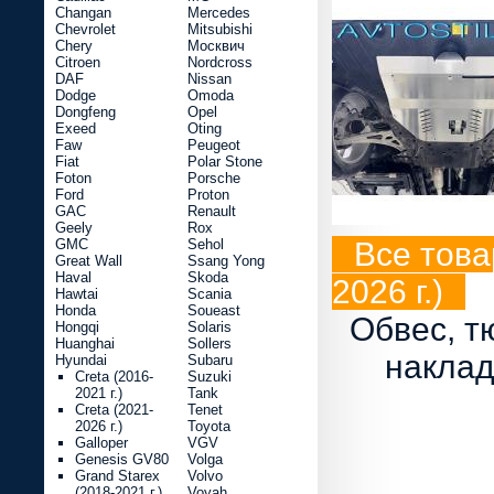
Changan
Mercedes
Chevrolet
Mitsubishi
Chery
Москвич
Citroen
Nordcross
DAF
Nissan
Dodge
Omoda
Dongfeng
Opel
Exeed
Oting
Faw
Peugeot
Fiat
Polar Stone
Foton
Porsche
Ford
Proton
GAC
Renault
Geely
Rox
GMC
Sehol
Все това
Great Wall
Ssang Yong
Haval
Skoda
2026 г.)
Hawtai
Scania
Honda
Soueast
Обвес, т
Hongqi
Solaris
Huanghai
Sollers
наклад
Hyundai
Subaru
Creta (2016-
Suzuki
2021 г.)
Tank
Creta (2021-
Tenet
2026 г.)
Toyota
Galloper
VGV
Genesis GV80
Volga
Grand Starex
Volvo
(2018-2021 г.)
Voyah