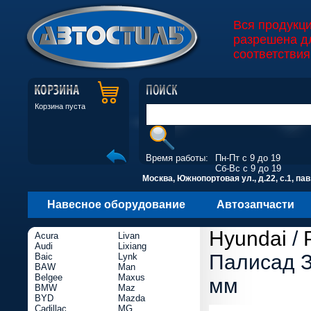
Вся продукц
разрешена д
соответствия
Корзина пуста
Время работы:
Пн-Пт с 9 до 19
Сб-Вс с 9 до 19
Москва, Южнопортовая ул., д.22, с.1, пав
Навесное оборудование
Автозапчасти
Hyundai
/
Acura
Livan
Audi
Lixiang
Палисад З
Baic
Lynk
BAW
Man
Belgee
Maxus
мм
BMW
Maz
BYD
Mazda
Cadillac
MG