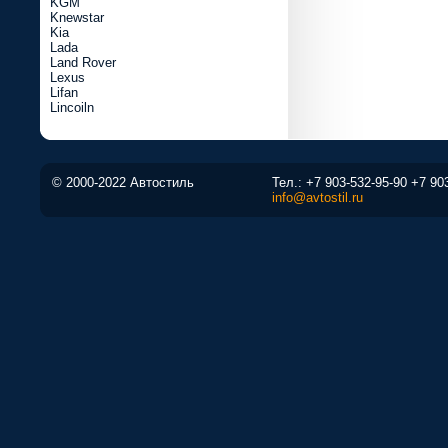
KGM
Knewstar
Kia
Lada
Land Rover
Lexus
Lifan
Lincoiln
© 2000-2022 Автостиль
Тел.:
+7 903-532-95-90
+7 90
info@avtostil.ru